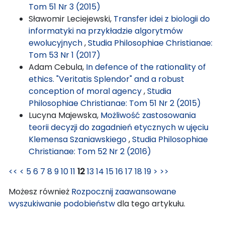
Tom 51 Nr 3 (2015)
Sławomir Leciejewski,
Transfer idei z biologii do
informatyki na przykładzie algorytmów
ewolucyjnych
,
Studia Philosophiae Christianae:
Tom 53 Nr 1 (2017)
Adam Cebula,
In defence of the rationality of
ethics. "Veritatis Splendor" and a robust
conception of moral agency
,
Studia
Philosophiae Christianae: Tom 51 Nr 2 (2015)
Lucyna Majewska,
Możliwość zastosowania
teorii decyzji do zagadnień etycznych w ujęciu
Klemensa Szaniawskiego
,
Studia Philosophiae
Christianae: Tom 52 Nr 2 (2016)
<<
<
5
6
7
8
9
10
11
12
13
14
15
16
17
18
19
>
>>
Możesz również
Rozpocznij zaawansowane
wyszukiwanie podobieństw
dla tego artykułu.