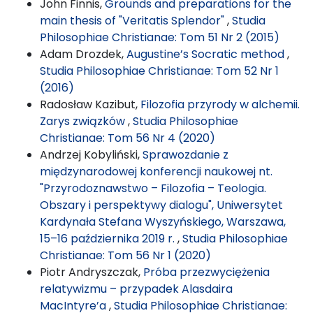
John Finnis,
Grounds and preparations for the
main thesis of "Veritatis Splendor"
,
Studia
Philosophiae Christianae: Tom 51 Nr 2 (2015)
Adam Drozdek,
Augustine’s Socratic method
,
Studia Philosophiae Christianae: Tom 52 Nr 1
(2016)
Radosław Kazibut,
Filozofia przyrody w alchemii.
Zarys związków
,
Studia Philosophiae
Christianae: Tom 56 Nr 4 (2020)
Andrzej Kobyliński,
Sprawozdanie z
międzynarodowej konferencji naukowej nt.
"Przyrodoznawstwo – Filozofia – Teologia.
Obszary i perspektywy dialogu", Uniwersytet
Kardynała Stefana Wyszyńskiego, Warszawa,
15–16 października 2019 r.
,
Studia Philosophiae
Christianae: Tom 56 Nr 1 (2020)
Piotr Andryszczak,
Próba przezwyciężenia
relatywizmu – przypadek Alasdaira
MacIntyre’a
,
Studia Philosophiae Christianae: