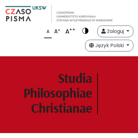
++
A
+
A
Zaloguj
A
Język Polski