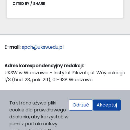
CITED BY / SHARE
E-mail:
spch@uksw.edu.pl
Adres korespondencyjny redakcji:
UKSW w Warszawie - Instytut Filozofii, ul. Wóycickiego
1/3 (bud. 23, pok. 211), 01-938 Warszawa
Wydawca:
Ta strona używa pliki
Odrzuć
Akceptuj
Wydawnictwo Naukowe UKSW, ul. Dewajtis 5, domek
cookie dla prawidłowego
nr 2, 01-815 Warszawa
działania, aby korzystać w
Strona WWW Wydawnictwa
pełni z portalu należy
e-mail:
wydawnictwo@uksw.edu.pl