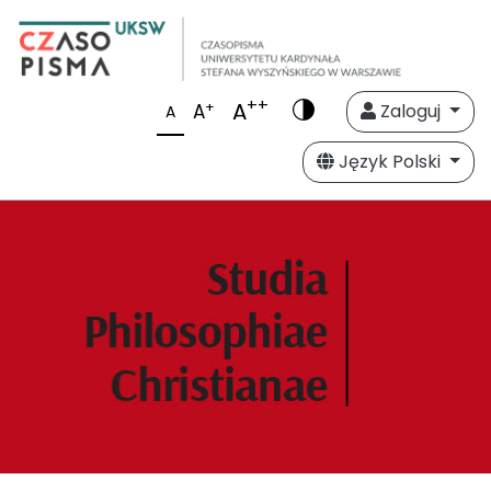
++
A
+
A
Zaloguj
A
Język Polski