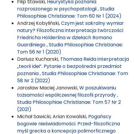
Filip Stawski,
Heurystyka poznania
rozproszonego w psychopatologii
,
Studia
Philosophiae Christianae: Tom 60 Nr 1 (2024)
Andrzej Kobyliński,
Czym jest sakralny wymiar
natury? Filozoficzna interpretacja twórczości
Friedricha Hölderlina w dziełach Romano
Guardiniego
,
Studia Philosophiae Christianae:
Tom 56 Nr 1 (2020)
Dariusz Kucharski,
Thomasa Reida interpretacja
„teorii idei”. Pytanie o bezpośredni przedmiot
poznania
,
Studia Philosophiae Christianae: Tom
58 Nr 2 (2022)
Jarosław Maciej Janowski,
W poszukiwaniu
tożsamości współczesnej filozofii przyrody
,
Studia Philosophiae Christianae: Tom 57 Nr 2
(2021)
Michał Sawicki, Arian Kowalski,
Pogańscy
bogowie nieświadomości. Przed-filozoficzna
myśl grecka a koncepcja polimorficznego