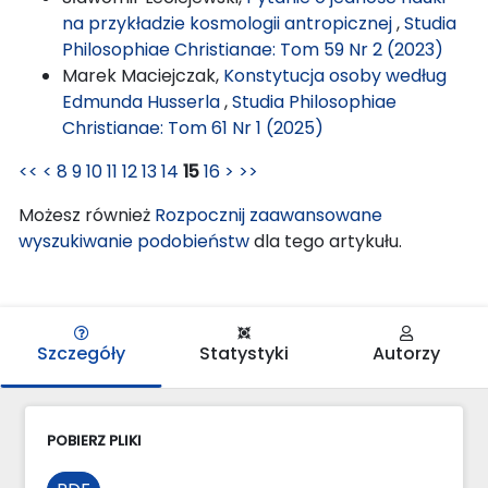
na przykładzie kosmologii antropicznej
,
Studia
Philosophiae Christianae: Tom 59 Nr 2 (2023)
Marek Maciejczak,
Konstytucja osoby według
Edmunda Husserla
,
Studia Philosophiae
Christianae: Tom 61 Nr 1 (2025)
<<
<
8
9
10
11
12
13
14
15
16
>
>>
Możesz również
Rozpocznij zaawansowane
wyszukiwanie podobieństw
dla tego artykułu.
Szczegóły
Statystyki
Autorzy
POBIERZ PLIKI