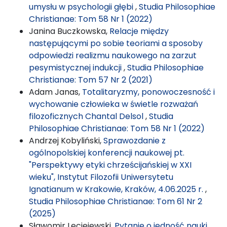
umysłu w psychologii głębi
,
Studia Philosophiae
Christianae: Tom 58 Nr 1 (2022)
Janina Buczkowska,
Relacje między
następującymi po sobie teoriami a sposoby
odpowiedzi realizmu naukowego na zarzut
pesymistycznej indukcji
,
Studia Philosophiae
Christianae: Tom 57 Nr 2 (2021)
Adam Janas,
Totalitaryzmy, ponowoczesność i
wychowanie człowieka w świetle rozważań
filozoficznych Chantal Delsol
,
Studia
Philosophiae Christianae: Tom 58 Nr 1 (2022)
Andrzej Kobyliński,
Sprawozdanie z
ogólnopolskiej konferencji naukowej pt.
"Perspektywy etyki chrześcijańskiej w XXI
wieku", Instytut Filozofii Uniwersytetu
Ignatianum w Krakowie, Kraków, 4.06.2025 r.
,
Studia Philosophiae Christianae: Tom 61 Nr 2
(2025)
Sławomir Leciejewski,
Pytanie o jedność nauki