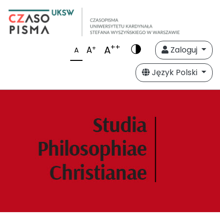
++
A
+
A
Zaloguj
A
Język Polski