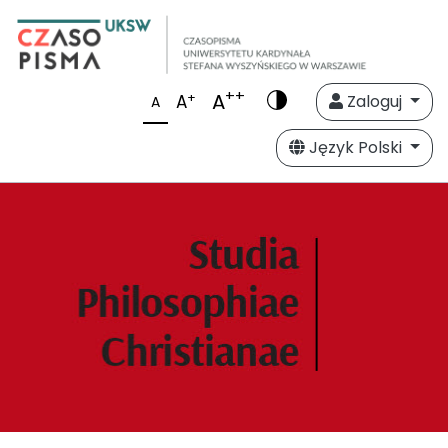
++
A
+
A
Zaloguj
A
Język Polski