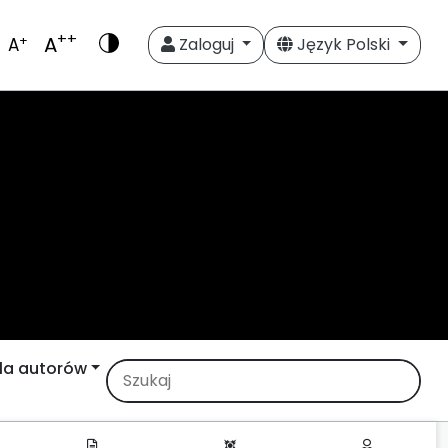
++
A
+
A
Zaloguj
Język Polski
la autorów