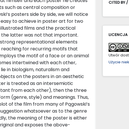
eat himself and each poster he creates
CITED BY /
ts such as central composition or
i’s posters side by side, we will notice
 easy to achieve in poster art for two
illustrated films and the practical
, the latter was not that important.
LICENCJA
g strong representational elements
d reaching for recurring motifs that
employs the motif of a face or an animal
Utwór dostę
omes intertwined with each other,
Użycie ni
ie in biologism, naturalism and
bjects on the posters in an aesthetic
er is treated as an intersemiotic
distant from each other), then the three
 form (genre, style) and meanings. Thus,
or plot of the film from many of Pągowski’s
suggestion whatsoever as to the genre
irdly, the meaning of the poster is either
original and exposes the above-