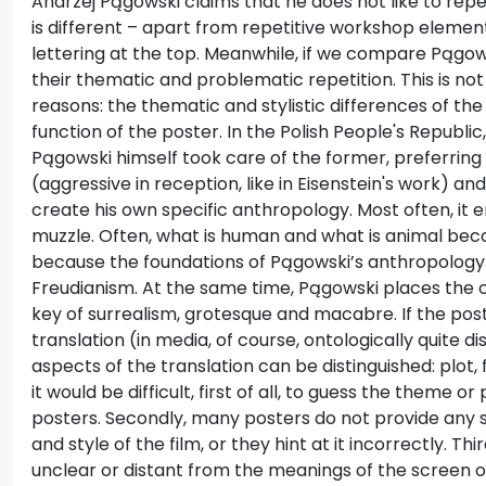
Andrzej Pągowski claims that he does not like to rep
is different – apart from repetitive workshop elemen
lettering at the top. Meanwhile, if we compare Pągowsk
their thematic and problematic repetition. This is not
reasons: the thematic and stylistic differences of the 
function of the poster. In the Polish People's Republic
Pągowski himself took care of the former, preferrin
(aggressive in reception, like in Eisenstein's work) an
create his own specific anthropology. Most often, it 
muzzle. Often, what is human and what is animal bec
because the foundations of Pągowski’s anthropology l
Freudianism. At the same time, Pągowski places the o
key of surrealism, grotesque and macabre. If the post
translation (in media, of course, ontologically quite 
aspects of the translation can be distinguished: plot,
it would be difficult, first of all, to guess the theme 
posters. Secondly, many posters do not provide any 
and style of the film, or they hint at it incorrectly. Th
unclear or distant from the meanings of the screen 