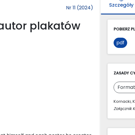
Szczegóły
Nr 11 (2024)
 autor plakatów
POBIERZ PL
pdf
ZASADY C
Format
Kornacki, 
Załącznik 