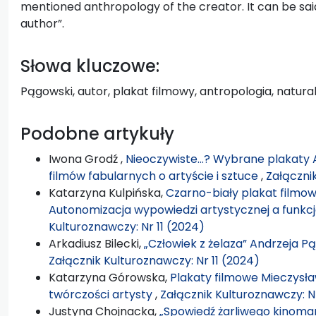
mentioned anthropology of the creator. It can be said
author”.
Słowa kluczowe:
Pągowski, autor, plakat filmowy, antropologia, natura
Podobne artykuły
Iwona Grodź ,
Nieoczywiste…? Wybrane plakaty 
filmów fabularnych o artyście i sztuce
,
Załącznik
Katarzyna Kulpińska,
Czarno-biały plakat filmowy
Autonomizacja wypowiedzi artystycznej a funkc
Kulturoznawczy: Nr 11 (2024)
Arkadiusz Bilecki,
„Człowiek z żelaza” Andrzeja 
Załącznik Kulturoznawczy: Nr 11 (2024)
Katarzyna Górowska,
Plakaty filmowe Mieczysł
twórczości artysty
,
Załącznik Kulturoznawczy: Nr
Justyna Chojnacka,
„Spowiedź żarliwego kinomana”