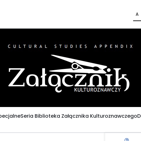
A
pecjalne
Seria Biblioteka Załącznika Kulturoznawczego
D