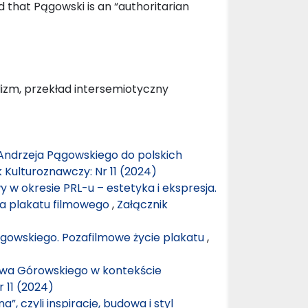
 that Pągowski is an “authoritarian
lizm, przekład intersemiotyczny
Andrzeja Pągowskiego do polskich
 Kulturoznawczy: Nr 11 (2024)
 w okresie PRL-u – estetyka i ekspresja.
ja plakatu filmowego
,
Załącznik
Pągowskiego. Pozafilmowe życie plakatu
,
awa Górowskiego w kontekście
 11 (2024)
, czyli inspiracje, budowa i styl