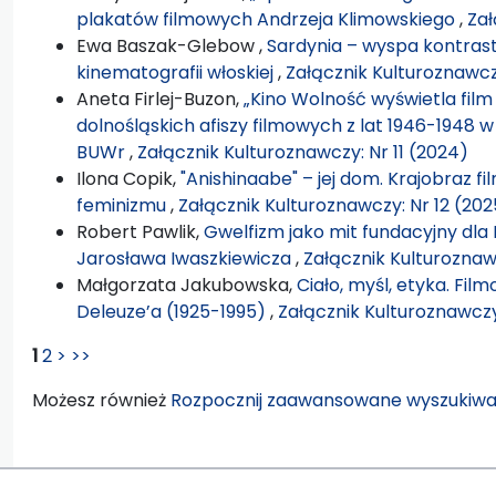
plakatów filmowych Andrzeja Klimowskiego
,
Zał
Ewa Baszak-Glebow ,
Sardynia – wyspa kontras
kinematografii włoskiej
,
Załącznik Kulturoznawcz
Aneta Firlej-Buzon,
„Kino Wolność wyświetla film 
dolnośląskich afiszy filmowych z lat 1946-1948
BUWr
,
Załącznik Kulturoznawczy: Nr 11 (2024)
Ilona Copik,
"Anishinaabe" – jej dom. Krajobraz
feminizmu
,
Załącznik Kulturoznawczy: Nr 12 (202
Robert Pawlik,
Gwelfizm jako mit fundacyjny dla
Jarosława Iwaszkiewicza
,
Załącznik Kulturoznaw
Małgorzata Jakubowska,
Ciało, myśl, etyka. Fil
Deleuze’a (1925-1995)
,
Załącznik Kulturoznawczy
1
2
>
>>
Możesz również
Rozpocznij zaawansowane wyszukiwa