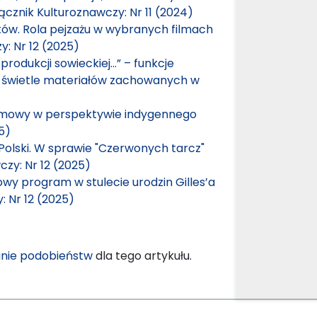
ącznik Kulturoznawczy: Nr 11 (2024)
tów. Rola pejzażu w wybranych filmach
y: Nr 12 (2025)
produkcji sowieckiej…” – funkcje
 w świetle materiałów zachowanych w
 filmowy w perspektywie indygennego
5)
 Polski. W sprawie "Czerwonych tarcz"
czy: Nr 12 (2025)
mowy program w stulecie urodzin Gilles’a
: Nr 12 (2025)
nie podobieństw
dla tego artykułu.