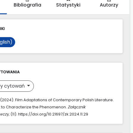
Bibliografia
Statystyki
Autorzy
IKI
glish)
YTOWANIA
y cytowań
. (2024). Film Adaptations of Contemporary Polish Literature.
t to Characterize the Phenomenon.
Załącznik
awczy
, (11). https://doi.org/10.21697/zk.2024.11.29