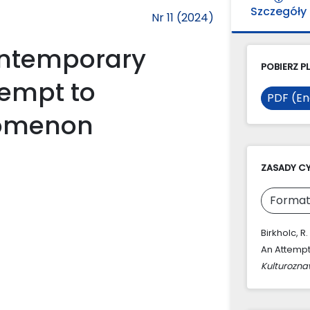
Szczegóły
Nr 11 (2024)
ontemporary
POBIERZ PL
tempt to
PDF (En
nomenon
ZASADY C
Format
Birkholc, R
An Attemp
Kulturozn