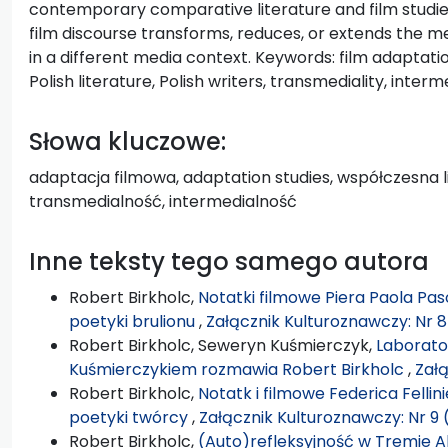
contemporary comparative literature and film studies
film discourse transforms, reduces, or extends the mea
in a different media context. Keywords: film adaptat
Polish literature, Polish writers, transmediality, interm
Słowa kluczowe:
adaptacja filmowa, adaptation studies, współczesna li
transmedialność, intermedialność
Inne teksty tego samego autora
Robert Birkholc,
Notatki filmowe Piera Paola Pasol
poetyki brulionu
,
Załącznik Kulturoznawczy: Nr 8
Robert Birkholc, Seweryn Kuśmierczyk,
Laborato
Kuśmierczykiem rozmawia Robert Birkholc
,
Załą
Robert Birkholc,
Notatk i filmowe Federica Fellin
poetyki twórcy
,
Załącznik Kulturoznawczy: Nr 9 
Robert Birkholc,
(Auto)refleksyjność w Tremie A