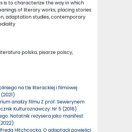
 is to characterize the way in which
nings of literary works, placing stories
ion, adaptation studies, contemporary
ediality
teratura polska, pisarze polscy,
iniego na tle literackiej i filmowej
 (2021)
rium analizy filmu Z prof. Sewerynem
cznik Kulturoznawczy: Nr 5 (2018)
iego. Notatnik reżysera jako manifest
(2022)
lfreda Hitchcocka. O adaptacji powieści