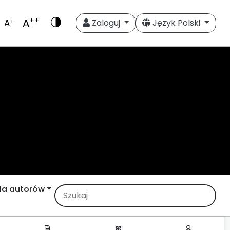
++
A
+
A
Zaloguj
Język Polski
la autorów