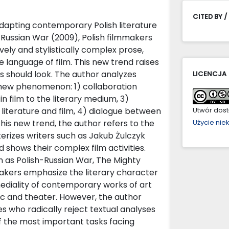
CITED BY /
adapting contemporary Polish literature
h-Russian War (2009), Polish filmmakers
vely and stylistically complex prose,
e language of film. This new trend raises
 should look. The author analyzes
LICENCJA
s new phenomenon: 1) collaboration
 film to the literary medium, 3)
literature and film, 4) dialogue between
Utwór dostę
this new trend, the author refers to the
Użycie ni
erizes writers such as Jakub Żulczyk
shows their complex film activities.
h as Polish-Russian War, The Mighty
mmakers emphasize the literary character
mediality of contemporary works of art
c and theater. However, the author
es who radically reject textual analyses
of the most important tasks facing