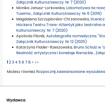
Załącznik Kulturoznawczy: Nr 7 (2020)
Monika Janusz-Lorkowska,
Lokomotywa na nowych
Tuwima
,
Załącznik Kulturoznawczy: Nr 6 (2019)
Magdalena Szczypiorska-Chrzanowska,
Scenicz
Höckera Teatru Trans-Atlantyk jako teatralna a
Kulturoznawczy: Nr 7 (2020)
Apolonia Filonik,
Autobiografia nomadyczna. "Sto
Załącznik Kulturoznawczy: Nr 12 (2025)
Katarzyna Flader-Rzeszowska,
Bruno Schulz w 'U
Realność artystyczna i koneksje literackie
,
Załąc
1
2
3
4
5
6
7
8
>
>>
Możesz również
Rozpocznij zaawansowane wyszukiwa
Wydawca