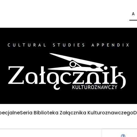
A
pecjalne
Seria Biblioteka Załącznika Kulturoznawczego
D