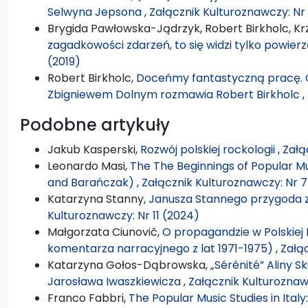
Selwyna Jepsona
,
Załącznik Kulturoznawczy: Nr
Brygida Pawłowska-Jądrzyk, Robert Birkholc, Krz
zagadkowości zdarzeń, to się widzi tylko powier
(2019)
Robert Birkholc,
Doceńmy fantastyczną pracę. O 
Zbigniewem Dolnym rozmawia Robert Birkholc
,
Podobne artykuły
Jakub Kasperski,
Rozwój polskiej rockologii
,
Załą
Leonardo Masi,
The The Beginnings of Popular Mu
and Barańczak)
,
Załącznik Kulturoznawczy: Nr 7
Katarzyna Stanny,
Janusza Stannego przygoda 
Kulturoznawczy: Nr 11 (2024)
Małgorzata Ciunovič,
O propagandzie w Polskiej
komentarza narracyjnego z lat 1971-1975)
,
Załąc
Katarzyna Gołos-Dąbrowska,
„Sérénité” Aliny 
Jarosława Iwaszkiewicza
,
Załącznik Kulturoznawc
Franco Fabbri,
The Popular Music Studies in Italy