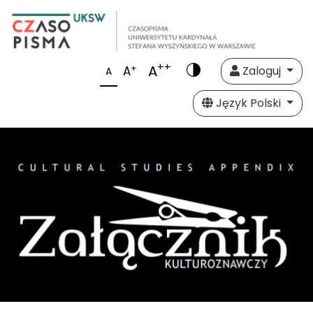
++
A
+
A
Zaloguj
A
Język Polski