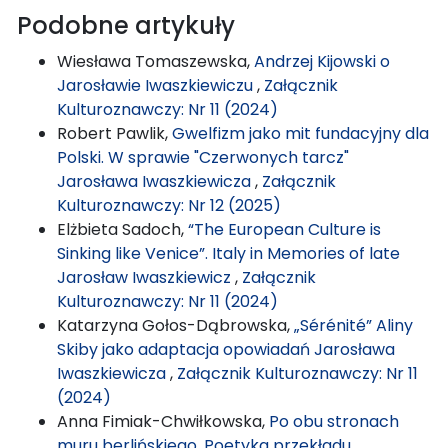
Podobne artykuły
Wiesława Tomaszewska,
Andrzej Kijowski o
Jarosławie Iwaszkiewiczu
,
Załącznik
Kulturoznawczy: Nr 11 (2024)
Robert Pawlik,
Gwelfizm jako mit fundacyjny dla
Polski. W sprawie "Czerwonych tarcz"
Jarosława Iwaszkiewicza
,
Załącznik
Kulturoznawczy: Nr 12 (2025)
Elżbieta Sadoch,
“The European Culture is
Sinking like Venice”. Italy in Memories of late
Jarosław Iwaszkiewicz
,
Załącznik
Kulturoznawczy: Nr 11 (2024)
Katarzyna Gołos-Dąbrowska,
„Sérénité” Aliny
Skiby jako adaptacja opowiadań Jarosława
Iwaszkiewicza
,
Załącznik Kulturoznawczy: Nr 11
(2024)
Anna Fimiak-Chwiłkowska,
Po obu stronach
muru berlińskiego. Poetyka przekładu