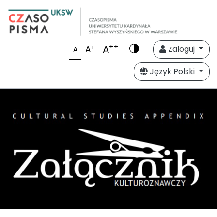
++
A
+
A
Zaloguj
A
Język Polski