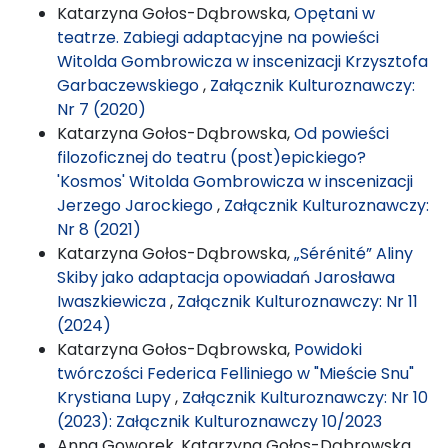
Katarzyna Gołos-Dąbrowska,
Opętani w
teatrze. Zabiegi adaptacyjne na powieści
Witolda Gombrowicza w inscenizacji Krzysztofa
Garbaczewskiego
,
Załącznik Kulturoznawczy:
Nr 7 (2020)
Katarzyna Gołos-Dąbrowska,
Od powieści
filozoficznej do teatru (post)epickiego?
'Kosmos' Witolda Gombrowicza w inscenizacji
Jerzego Jarockiego
,
Załącznik Kulturoznawczy:
Nr 8 (2021)
Katarzyna Gołos-Dąbrowska,
„Sérénité” Aliny
Skiby jako adaptacja opowiadań Jarosława
Iwaszkiewicza
,
Załącznik Kulturoznawczy: Nr 11
(2024)
Katarzyna Gołos-Dąbrowska,
Powidoki
twórczości Federica Felliniego w "Mieście Snu"
Krystiana Lupy
,
Załącznik Kulturoznawczy: Nr 10
(2023): Załącznik Kulturoznawczy 10/2023
Anna Goworek, Katarzyna Gołos-Dąbrowska,