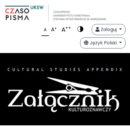
++
A
+
A
Zaloguj
A
Język Polski