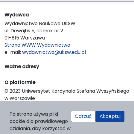
Wydawca
Wydawnictwo Naukowe UKSW
ul. Dewajtis 5, domek nr 2
01-815 Warszawa
Strona WWW Wydawnictwa
e-mail:
wydawnictwo@uksw.edu.pl
Ważne adresy
O platformie
© 2023 Uniwersytet Kardynała Stefana Wyszyńskiego
w Warszawie
Support & Customization by LIBCOM
Platform & Workflow by OJS/PKP
Ta strona używa pliki
Odrzuć
Akceptuj
cookie dla prawidłowego
działania, aby korzystać w