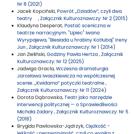
Nr 8 (2021)
Jacek Kopciński,
Powrót „Dziadów”, czyli dwa
teatry
,
Załącznik Kulturoznawczy: Nr 2 (2015)
Klaudyna Desperat,
Postać sceniczna w
teatrze narracyjnym. "Lipiec" Iwana
Wyrypajewa, "Biesiada u hrabiny Kotłubaj" Ireny
Jun
,
Załącznik Kulturoznawczy: Nr 1 (2014)
Jan Zieliński,
Godziny Pawła Hertza
,
Załącznik
Kulturoznawczy: Nr 12 (2025)
Jadwiga Gracla,
Wczesna dramaturgia
Jarosława Iwaszkiewicza na współczesnej
scenie. „Kwidama” potyczki teatralne
,
Załącznik Kulturoznawczy: Nr 11 (2024)
Dorota Dąbrowska,
Teatr jako narzędzie
interwencji politycznej — o Sprawiedliwości
Michała Zadary
,
Załącznik Kulturoznawczy: Nr 5
(2018)
Brygida Pawłowska-Jądrzyk,
Ciężkość -
lekkość -perswazyjność, czyli co wynika z