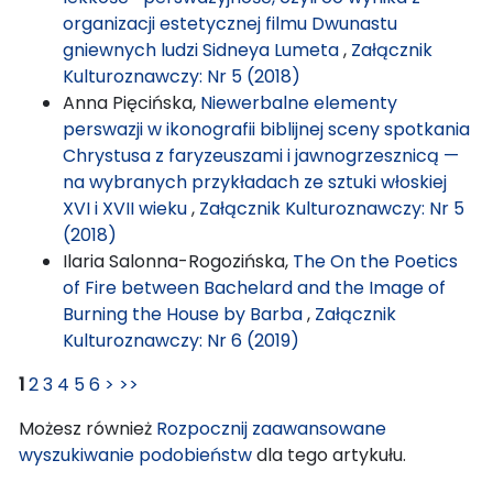
organizacji estetycznej filmu Dwunastu
gniewnych ludzi Sidneya Lumeta
,
Załącznik
Kulturoznawczy: Nr 5 (2018)
Anna Pięcińska,
Niewerbalne elementy
perswazji w ikonografii biblijnej sceny spotkania
Chrystusa z faryzeuszami i jawnogrzesznicą —
na wybranych przykładach ze sztuki włoskiej
XVI i XVII wieku
,
Załącznik Kulturoznawczy: Nr 5
(2018)
Ilaria Salonna-Rogozińska,
The On the Poetics
of Fire between Bachelard and the Image of
Burning the House by Barba
,
Załącznik
Kulturoznawczy: Nr 6 (2019)
1
2
3
4
5
6
>
>>
Możesz również
Rozpocznij zaawansowane
wyszukiwanie podobieństw
dla tego artykułu.