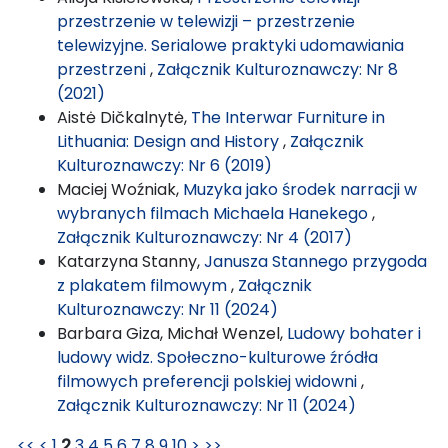
przestrzenie w telewizji – przestrzenie
telewizyjne. Serialowe praktyki udomawiania
przestrzeni
,
Załącznik Kulturoznawczy: Nr 8
(2021)
Aistė Dičkalnytė,
The Interwar Furniture in
Lithuania: Design and History
,
Załącznik
Kulturoznawczy: Nr 6 (2019)
Maciej Woźniak,
Muzyka jako środek narracji w
wybranych filmach Michaela Hanekego
,
Załącznik Kulturoznawczy: Nr 4 (2017)
Katarzyna Stanny,
Janusza Stannego przygoda
z plakatem filmowym
,
Załącznik
Kulturoznawczy: Nr 11 (2024)
Barbara Giza, Michał Wenzel,
Ludowy bohater i
ludowy widz. Społeczno-kulturowe źródła
filmowych preferencji polskiej widowni
,
Załącznik Kulturoznawczy: Nr 11 (2024)
<<
<
1
2
3
4
5
6
7
8
9
10
>
>>