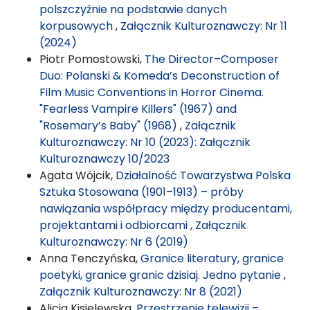
polszczyźnie na podstawie danych
korpusowych
,
Załącznik Kulturoznawczy: Nr 11
(2024)
Piotr Pomostowski,
The Director–Composer
Duo: Polanski & Komeda’s Deconstruction of
Film Music Conventions in Horror Cinema.
"Fearless Vampire Killers" (1967) and
"Rosemary’s Baby" (1968)
,
Załącznik
Kulturoznawczy: Nr 10 (2023): Załącznik
Kulturoznawczy 10/2023
Agata Wójcik,
Działalność Towarzystwa Polska
Sztuka Stosowana (1901–1913) – próby
nawiązania współpracy między producentami,
projektantami i odbiorcami
,
Załącznik
Kulturoznawczy: Nr 6 (2019)
Anna Tenczyńska,
Granice literatury, granice
poetyki, granice granic dzisiaj. Jedno pytanie
,
Załącznik Kulturoznawczy: Nr 8 (2021)
Alicja Kisielewska,
Przestrzenie telewizji –