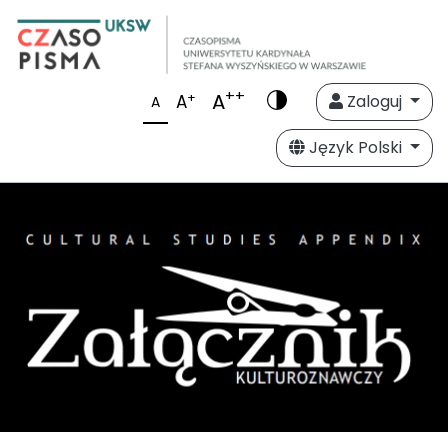
++
A
+
A
Zaloguj
A
Język Polski