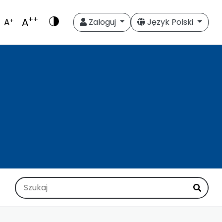
++
A
+
A
Zaloguj
Język Polski