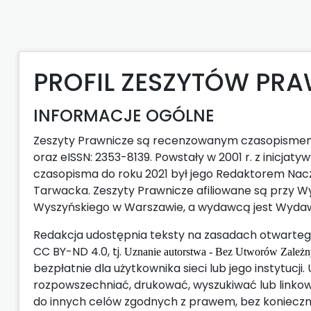
PROFIL ZESZYTÓW PR
INFORMACJE OGÓLNE
Zeszyty Prawnicze są recenzowanym czasopisme
oraz eISSN: 2353-8139. Powstały w 2001 r. z inicjaty
czasopisma do roku 2021 był jego Redaktorem Naczel
Tarwacka. Zeszyty Prawnicze afiliowane są przy Wy
Wyszyńskiego w Warszawie, a wydawcą jest Wyda
Redakcja udostępnia teksty na zasadach otwarteg
CC BY-ND 4.0, tj.
Uznanie autorstwa - Bez Utworów Zależ
bezpłatnie dla użytkownika sieci lub jego instytucj
rozpowszechniać, drukować, wyszukiwać lub linkow
do innych celów zgodnych z prawem, bez konieczn