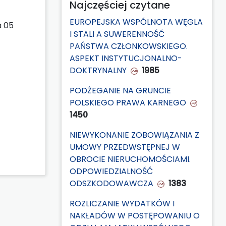
Najczęściej czytane
EUROPEJSKA WSPÓLNOTA WĘGLA
a 05
I STALI A SUWERENNOŚĆ
PAŃSTWA CZŁONKOWSKIEGO.
ASPEKT INSTYTUCJONALNO-
DOKTRYNALNY
1985
PODŻEGANIE NA GRUNCIE
POLSKIEGO PRAWA KARNEGO
1450
NIEWYKONANIE ZOBOWIĄZANIA Z
UMOWY PRZEDWSTĘPNEJ W
OBROCIE NIERUCHOMOŚCIAMI.
ODPOWIEDZIALNOŚĆ
ODSZKODOWAWCZA
1383
ROZLICZANIE WYDATKÓW I
NAKŁADÓW W POSTĘPOWANIU O