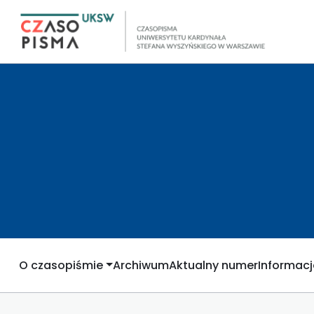
O czasopiśmie
Archiwum
Aktualny numer
Informacj