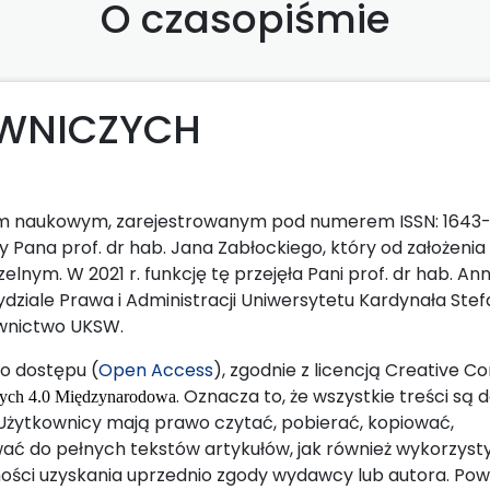
O czasopiśmie
AWNICZYCH
m naukowym, zarejestrowanym pod numerem ISSN: 1643-
wy Pana prof. dr hab. Jana Zabłockiego, który od założenia
nym. W 2021 r. funkcję tę przejęła Pani prof. dr hab. An
dziale Prawa i Administracji Uniwersytetu Kardynała Ste
wnictwo UKSW.
o dostępu (
Open Access
), zgodnie z licencją Creative
. Oznacza to, że wszystkie treści są
nych 4.0 Międzynarodowa
i. Użytkownicy mają prawo czytać, pobierać, kopiować,
ać do pełnych tekstów artykułów, jak również wykorzyst
ości uzyskania uprzednio zgody wydawcy lub autora. Po