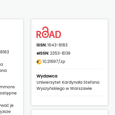
ISSN:
1643-8183
8183
eISSN:
2353-8139
10.21697/zp
na
fana
Wydawca
Uniwersytet Kardynała Stefana
 Commons
Wyszyńskiego w Warszawie
 dostępne
ywać je
wyższe