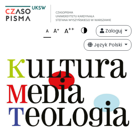
++
A
+
A
Zaloguj
A
Język Polski