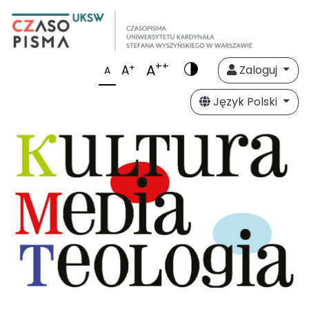
++
A
+
A
Zaloguj
A
Język Polski