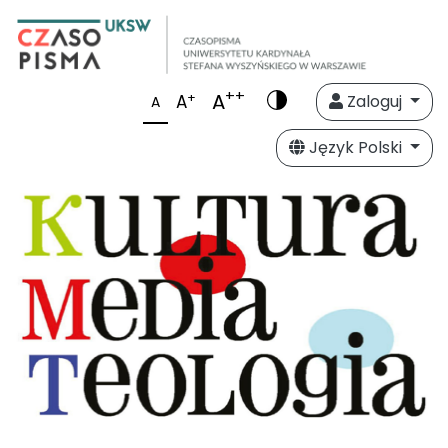
++
A
+
A
Zaloguj
A
Język Polski