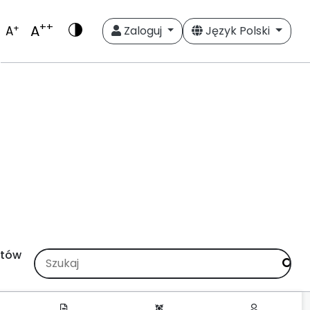
++
A
+
A
Zaloguj
Język Polski
stów