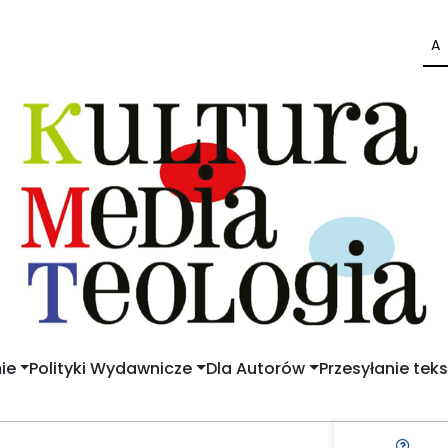
A
ie
Polityki Wydawnicze
Dla Autorów
Przesyłanie tek