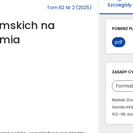
Szczegóły
Tom 62 Nr 2 (2025)
omskich na
POBIERZ PL
amia
pdf
ZASADY C
Format
Myślak, Do
Serialu Inf
102–119, do