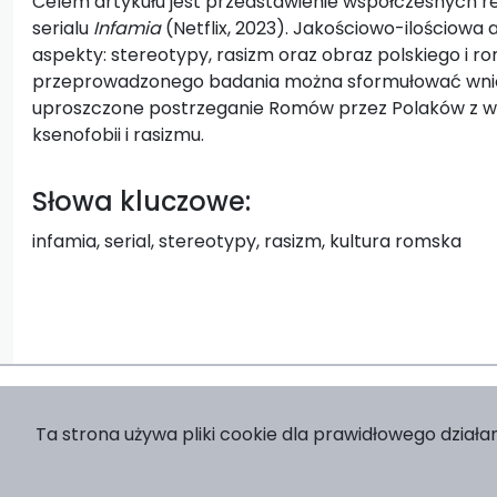
Celem artykułu jest przedstawienie współczesnych re
serialu
Infamia
(Netflix, 2023). Jakościowo-ilościowa 
aspekty: stereotypy, rasizm oraz obraz polskiego i 
przeprowadzonego badania można sformułować wniose
uproszczone postrzeganie Romów przez Polaków z w
ksenofobii i rasizmu.
Słowa kluczowe:
infamia, serial, stereotypy, rasizm, kultura romska
Ta strona używa pliki cookie dla prawidłowego działan