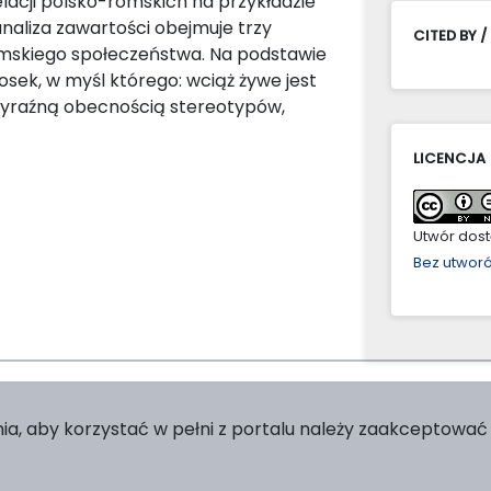
lacji polsko-romskich na przykładzie
analiza zawartości obejmuje trzy
CITED BY /
romskiego społeczeństwa. Na podstawie
k, w myśl którego: wciąż żywe jest
yraźną obecnością stereotypów,
LICENCJA
Utwór dostę
Bez utwor
ia, aby korzystać w pełni z portalu należy zaakceptować p