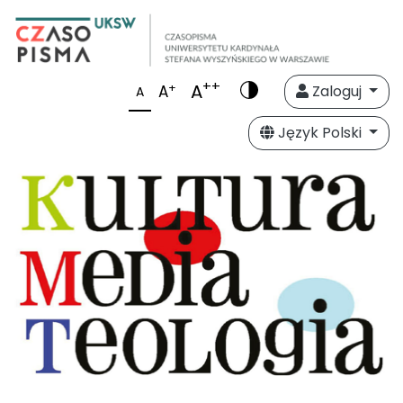
++
A
+
A
Zaloguj
A
Język Polski