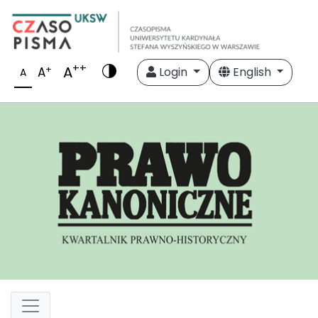
++
A
+
A
Login
English
A