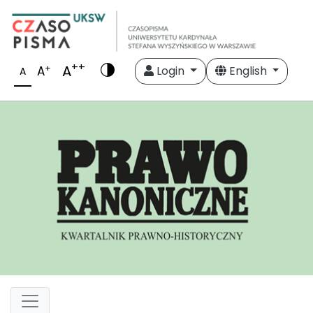
++
A
+
A
Login
English
A