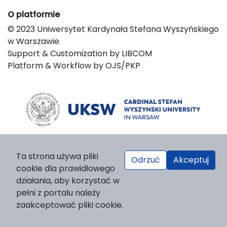
O platformie
© 2023 Uniwersytet Kardynała Stefana Wyszyńskiego
w Warszawie
Support & Customization by LIBCOM
Platform & Workflow by OJS/PKP
Ta strona używa pliki
Odrzuć
Akceptuj
cookie dla prawidłowego
działania, aby korzystać w
pełni z portalu należy
zaakceptować pliki cookie.