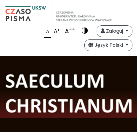
++
A
+
A
Zaloguj
A
Język Polski