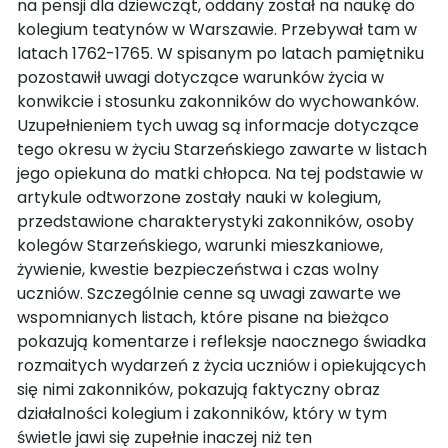
na pensji dla dziewcząt, oddany został na naukę do
kolegium teatynów w Warszawie. Przebywał tam w
latach 1762-1765. W spisanym po latach pamiętniku
pozostawił uwagi dotyczące warunków życia w
konwikcie i stosunku zakonników do wychowanków.
Uzupełnieniem tych uwag są informacje dotyczące
tego okresu w życiu Starzeńskiego zawarte w listach
jego opiekuna do matki chłopca. Na tej podstawie w
artykule odtworzone zostały nauki w kolegium,
przedstawione charakterystyki zakonników, osoby
kolegów Starzeńskiego, warunki mieszkaniowe,
żywienie, kwestie bezpieczeństwa i czas wolny
uczniów. Szczególnie cenne są uwagi zawarte we
wspomnianych listach, które pisane na bieżąco
pokazują komentarze i refleksje naocznego świadka
rozmaitych wydarzeń z życia uczniów i opiekujących
się nimi zakonników, pokazują faktyczny obraz
działalności kolegium i zakonników, który w tym
świetle jawi się zupełnie inaczej niż ten