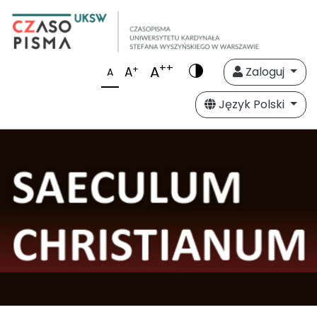
++
A
+
A
Zaloguj
A
Język Polski