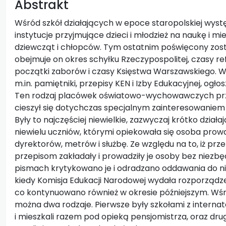
Abstrakt
Wśród szkół działających w epoce staropolskiej występ
instytucje przyjmujące dzieci i młodzież na naukę i mi
dziewcząt i chłopców. Tym ostatnim poświęcony został
obejmuje on okres schyłku Rzeczypospolitej, czasy re
początki zaborów i czasy Księstwa Warszawskiego. W
m.in. pamiętniki, przepisy KEN i Izby Edukacyjnej, og
Ten rodzaj placówek oświatowo-wychowawczych prze
cieszył się dotychczas specjalnym zainteresowaniem b
Były to najczęściej niewielkie, zazwyczaj krótko dzia
niewielu uczniów, którymi opiekowała się osoba pr
dyrektorów, metrów i służbę. Ze względu na to, iż prz
przepisom zakładały i prowadziły je osoby bez niezbę
pismach krytykowano je i odradzano oddawania do nich
kiedy Komisja Edukacji Narodowej wydała rozporządz
co kontynuowano również w okresie późniejszym. Wśró
można dwa rodzaje. Pierwsze były szkołami z interna
i mieszkali razem pod opieką pensjomistrza, oraz drugi