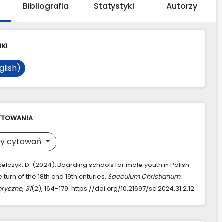
Bibliografia
Statystyki
Autorzy
IKI
glish)
YTOWANIA
y cytowań
elczyk, D. (2024). Boarding schools for male youth in Polish
e turn of the 18th and 19th cnturies.
Saeculum Christianum.
oryczne
,
31
(2), 164–179. https://doi.org/10.21697/sc.2024.31.2.12