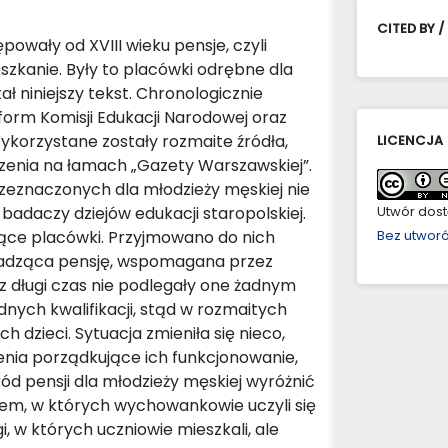
CITED BY /
owały od XVIII wieku pensje, czyli
eszkanie. Były to placówki odrębne dla
 niniejszy tekst. Chronologicznie
form Komisji Edukacji Narodowej oraz
ykorzystane zostały rozmaite źródła,
LICENCJA
łoszenia na łamach „Gazety Warszawskiej”.
znaczonych dla młodzieży męskiej nie
adaczy dziejów edukacji staropolskiej.
Utwór dostę
łające placówki. Przyjmowano do nich
Bez utwor
owadząca pensję, wspomagana przez
ez długi czas nie podlegały one żadnym
dnych kwalifikacji, stąd w rozmaitych
 dzieci. Sytuacja zmieniła się nieco,
enia porządkujące ich funkcjonowanie,
d pensji dla młodzieży męskiej wyróżnić
tem, w których wychowankowie uczyli się
, w których uczniowie mieszkali, ale