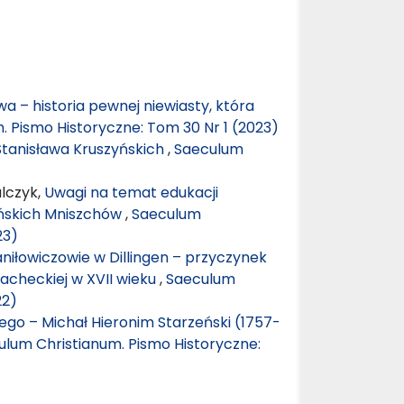
 – historia pewnej niewiasty, która
 Pismo Historyczne: Tom 30 Nr 1 (2023)
i Stanisława Kruszyńskich
,
Saeculum
lczyk,
Uwagi na temat edukacji
lińskich Mniszchów
,
Saeculum
23)
Daniłowiczowie w Dillingen – przyczynek
acheckiej w XVII wieku
,
Saeculum
22)
nego – Michał Hieronim Starzeński (1757-
ulum Christianum. Pismo Historyczne: