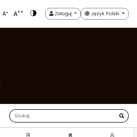
++
A
+
A
Zaloguj
Język Polski