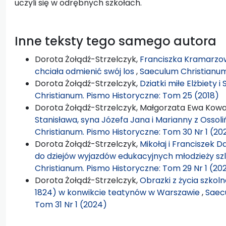
uczyli się w odrębnych szkołach.
Inne teksty tego samego autora
Dorota Żołądź-Strzelczyk,
Franciszka Kramarzowa
chciała odmienić swój los
,
Saeculum Christianum.
Dorota Żołądź-Strzelczyk,
Dziatki miłe Elżbiety 
Christianum. Pismo Historyczne: Tom 25 (2018)
Dorota Żołądź-Strzelczyk, Małgorzata Ewa Kowa
Stanisława, syna Józefa Jana i Marianny z Osso
Christianum. Pismo Historyczne: Tom 30 Nr 1 (20
Dorota Żołądź-Strzelczyk,
Mikołaj i Franciszek 
do dziejów wyjazdów edukacyjnych młodzieży szl
Christianum. Pismo Historyczne: Tom 29 Nr 1 (20
Dorota Żołądź-Strzelczyk,
Obrazki z życia szkol
1824) w konwikcie teatynów w Warszawie
,
Saec
Tom 31 Nr 1 (2024)