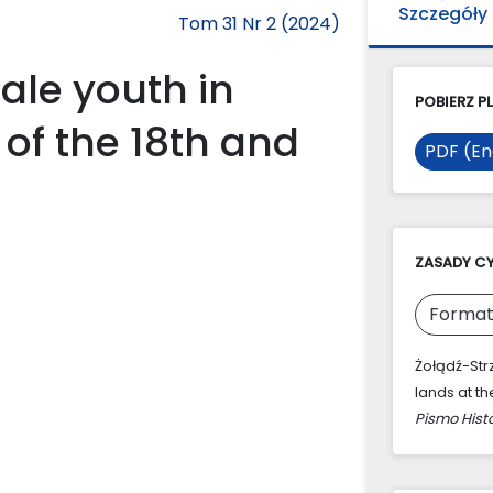
Szczegóły
Tom 31 Nr 2 (2024)
ale youth in
POBIERZ PL
 of the 18th and
PDF (En
ZASADY C
Format
Żołądź-Strz
lands at th
Pismo Hist