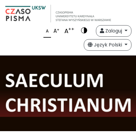
++
A
+
A
Zaloguj
A
Język Polski