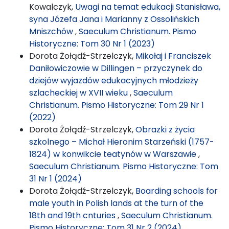
Kowalczyk,
Uwagi na temat edukacji Stanisława,
syna Józefa Jana i Marianny z Ossolińskich
Mniszchów
,
Saeculum Christianum. Pismo
Historyczne: Tom 30 Nr 1 (2023)
Dorota Żołądź-Strzelczyk,
Mikołaj i Franciszek
Daniłowiczowie w Dillingen – przyczynek do
dziejów wyjazdów edukacyjnych młodzieży
szlacheckiej w XVII wieku
,
Saeculum
Christianum. Pismo Historyczne: Tom 29 Nr 1
(2022)
Dorota Żołądź-Strzelczyk,
Obrazki z życia
szkolnego – Michał Hieronim Starzeński (1757-
1824) w konwikcie teatynów w Warszawie
,
Saeculum Christianum. Pismo Historyczne: Tom
31 Nr 1 (2024)
Dorota Żołądź-Strzelczyk,
Boarding schools for
male youth in Polish lands at the turn of the
18th and 19th cnturies
,
Saeculum Christianum.
Pismo Historyczne: Tom 31 Nr 2 (2024)