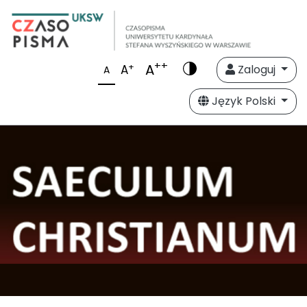
++
A
+
A
Zaloguj
A
Język Polski