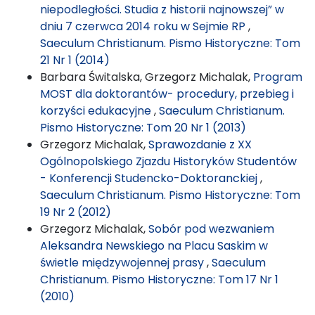
niepodległości. Studia z historii najnowszej” w
dniu 7 czerwca 2014 roku w Sejmie RP
,
Saeculum Christianum. Pismo Historyczne: Tom
21 Nr 1 (2014)
Barbara Świtalska, Grzegorz Michalak,
Program
MOST dla doktorantów- procedury, przebieg i
korzyści edukacyjne
,
Saeculum Christianum.
Pismo Historyczne: Tom 20 Nr 1 (2013)
Grzegorz Michalak,
Sprawozdanie z XX
Ogólnopolskiego Zjazdu Historyków Studentów
- Konferencji Studencko-Doktoranckiej
,
Saeculum Christianum. Pismo Historyczne: Tom
19 Nr 2 (2012)
Grzegorz Michalak,
Sobór pod wezwaniem
Aleksandra Newskiego na Placu Saskim w
świetle międzywojennej prasy
,
Saeculum
Christianum. Pismo Historyczne: Tom 17 Nr 1
(2010)