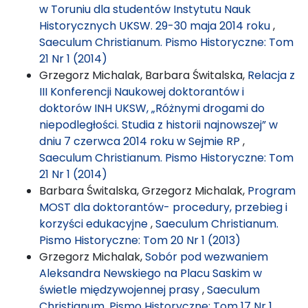
w Toruniu dla studentów Instytutu Nauk
Historycznych UKSW. 29-30 maja 2014 roku
,
Saeculum Christianum. Pismo Historyczne: Tom
21 Nr 1 (2014)
Grzegorz Michalak, Barbara Świtalska,
Relacja z
III Konferencji Naukowej doktorantów i
doktorów INH UKSW, „Różnymi drogami do
niepodległości. Studia z historii najnowszej” w
dniu 7 czerwca 2014 roku w Sejmie RP
,
Saeculum Christianum. Pismo Historyczne: Tom
21 Nr 1 (2014)
Barbara Świtalska, Grzegorz Michalak,
Program
MOST dla doktorantów- procedury, przebieg i
korzyści edukacyjne
,
Saeculum Christianum.
Pismo Historyczne: Tom 20 Nr 1 (2013)
Grzegorz Michalak,
Sobór pod wezwaniem
Aleksandra Newskiego na Placu Saskim w
świetle międzywojennej prasy
,
Saeculum
Christianum. Pismo Historyczne: Tom 17 Nr 1