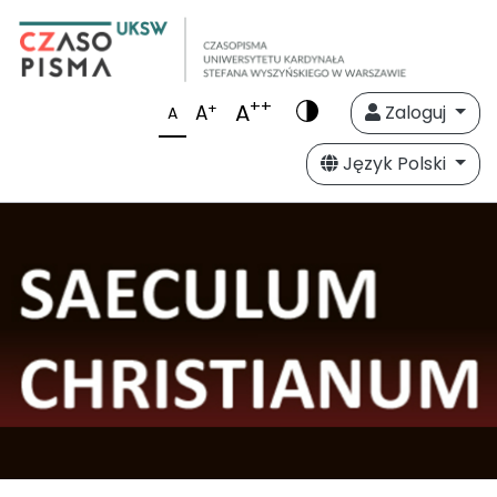
++
A
+
A
Zaloguj
A
Język Polski