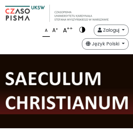
++
A
+
A
Zaloguj
A
Język Polski