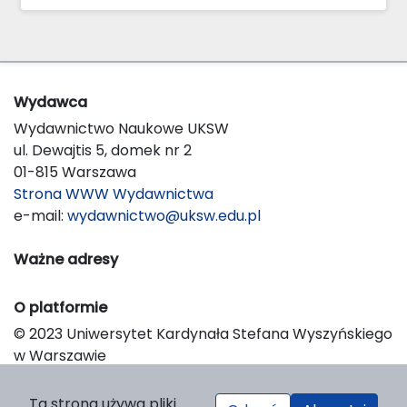
Wydawca
Wydawnictwo Naukowe UKSW
ul. Dewajtis 5, domek nr 2
01-815 Warszawa
Strona WWW Wydawnictwa
e-mail:
wydawnictwo@uksw.edu.pl
Ważne adresy
O platformie
© 2023 Uniwersytet Kardynała Stefana Wyszyńskiego
w Warszawie
Support & Customization by LIBCOM
Platform & Workflow by OJS/PKP
Ta strona używa pliki