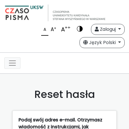
++
A
+
A
Zaloguj
A
Język Polski
Reset hasła
Podaj swój adres e-mail. Otrzymasz
wiadomość z instrukcjami, jak