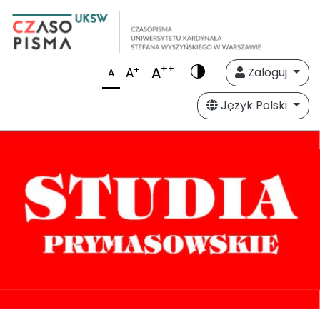
++
A
+
A
Zaloguj
A
Język Polski