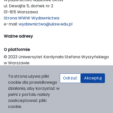
ul. Dewajtis 5, domek nr 2
01-815 Warszawa
Strona WWW Wydawnictwa
e-mail:
wydawnictwo@uksw.edu.pl
Ważne adresy
O platformie
© 2023 Uniwersytet Kardynała Stefana Wyszyńskiego
w Warszawie
Support & Customization by LIBCOM
Platform & Workflow by OJS/PKP
Ta strona używa pliki
Odrzuć
Akceptuj
cookie dla prawidłowego
działania, aby korzystać w
pełni z portalu należy
zaakceptować pliki
cookie.