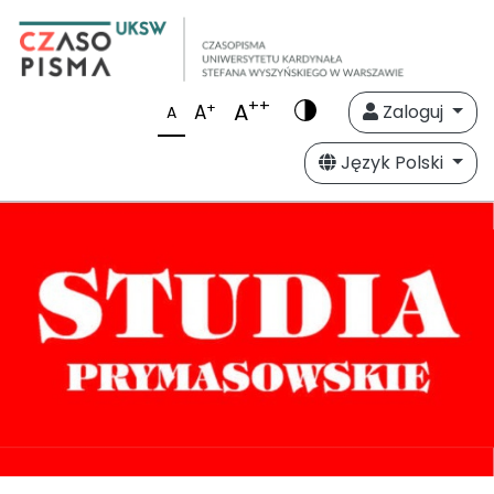
++
A
+
A
Zaloguj
A
Język Polski