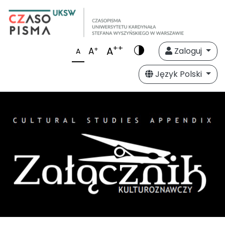
++
A
+
A
Zaloguj
A
Język Polski