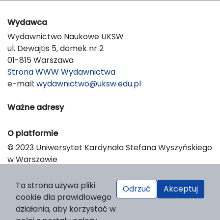
Wydawca
Wydawnictwo Naukowe UKSW
ul. Dewajtis 5, domek nr 2
01-815 Warszawa
Strona WWW Wydawnictwa
e-mail:
wydawnictwo@uksw.edu.pl
Ważne adresy
O platformie
© 2023 Uniwersytet Kardynała Stefana Wyszyńskiego
w Warszawie
Support & Customization by LIBCOM
Platform & Workflow by OJS/PKP
Ta strona używa pliki
Odrzuć
Akceptuj
cookie dla prawidłowego
działania, aby korzystać w