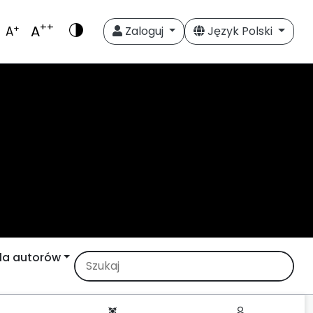
++
A
+
A
Zaloguj
Język Polski
la autorów