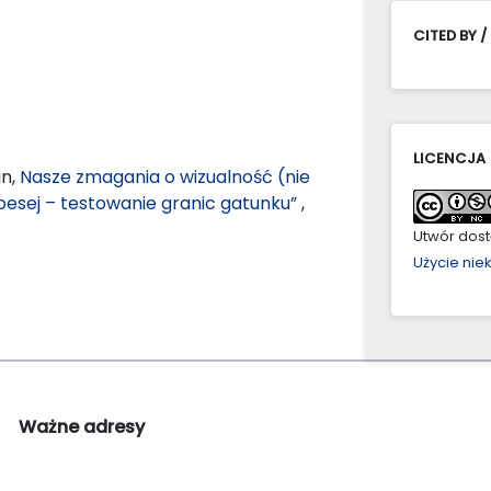
CITED BY /
LICENCJA
in,
Nasze zmagania o wizualność (nie
toesej – testowanie granic gatunku”
,
Utwór dostę
Użycie ni
Ważne adresy