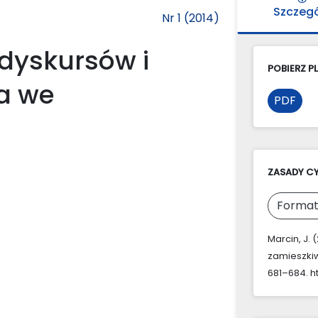
Szczeg
Nr 1 (2014)
 dyskursów i
POBIERZ PL
a we
PDF
ZASADY C
Format
Marcin, J.
zamieszki
681–684. ht