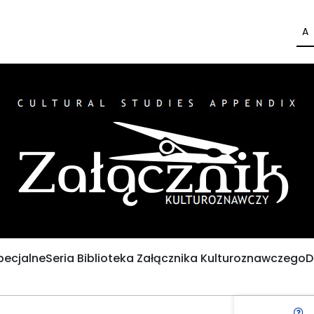
A
pecjalne
Seria Biblioteka Załącznika Kulturoznawczego
D