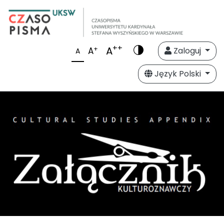
++
A
+
A
Zaloguj
A
Język Polski