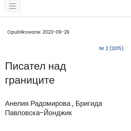
Opublikowane:
2023-09-29
Nr 2 (2015)
Писател над
границите
Анелия Радомирова
, Бригида
Павловска-Йонджик