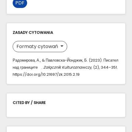
PDF
ZASADY CYTOWANIA
Formaty cytowań
Радомирова, А., & Павловска-Йонджик, Б. (2023). Писател
над границите .
Załącznik Kulturoznawczy
, (2), 344–351.
https://doi.org/10.21697/zk.2015.2.19
CITED BY / SHARE