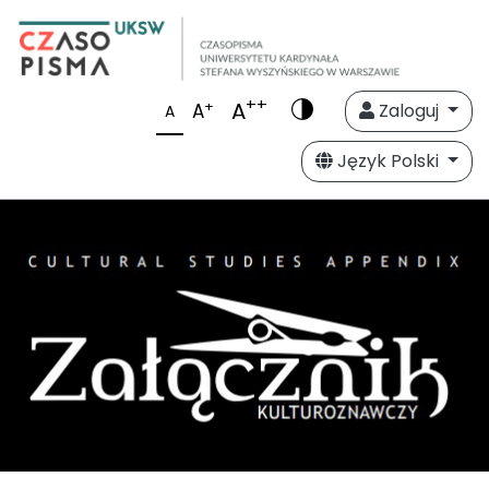
++
A
+
A
Zaloguj
A
Język Polski