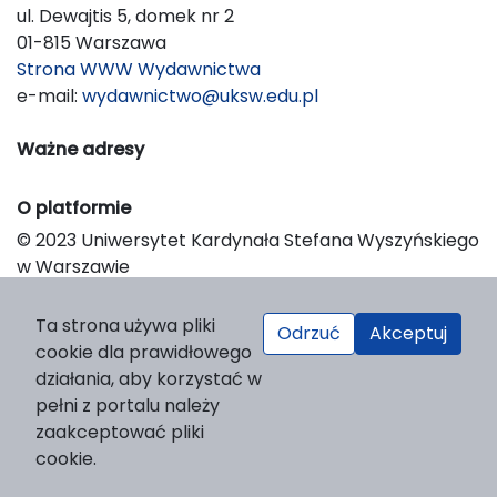
ul. Dewajtis 5, domek nr 2
01-815 Warszawa
Strona WWW Wydawnictwa
e-mail:
wydawnictwo@uksw.edu.pl
Ważne adresy
O platformie
© 2023 Uniwersytet Kardynała Stefana Wyszyńskiego
w Warszawie
Support & Customization by LIBCOM
Platform & Workflow by OJS/PKP
Ta strona używa pliki
Odrzuć
Akceptuj
cookie dla prawidłowego
działania, aby korzystać w
pełni z portalu należy
zaakceptować pliki
cookie.