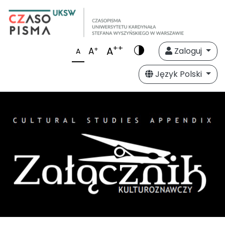
++
A
+
A
Zaloguj
A
Język Polski