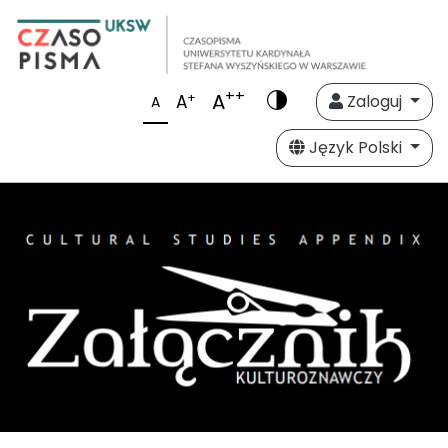
++
A
+
A
Zaloguj
A
Język Polski