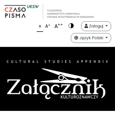
++
A
+
A
Zaloguj
A
Język Polski