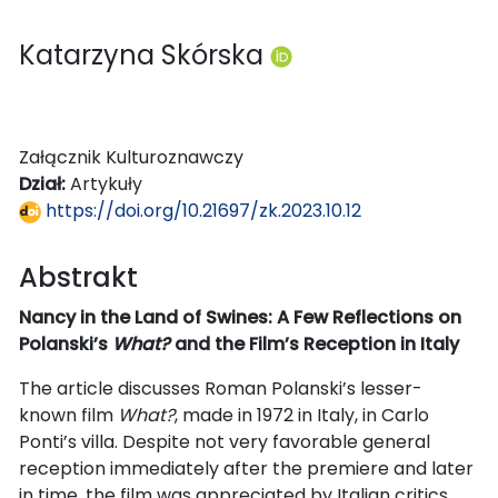
Katarzyna Skórska
Załącznik Kulturoznawczy
Dział:
Artykuły
https://doi.org/10.21697/zk.2023.10.12
Abstrakt
Nancy in the Land of Swines: A Few Reflections on
Polanski’s
What?
and the Film’s Reception in Italy
The article discusses Roman Polanski’s lesser-
known film
What?
, made in 1972 in Italy, in Carlo
Ponti’s villa. Despite not very favorable general
reception immediately after the premiere and later
in time, the film was appreciated by Italian critics