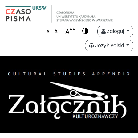
++
A
+
A
Zaloguj
A
Język Polski