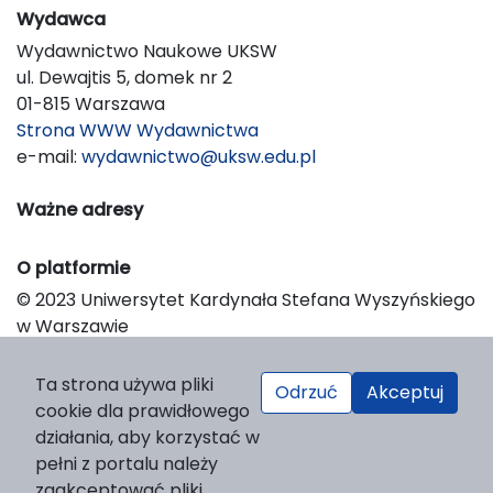
Wydawca
Wydawnictwo Naukowe UKSW
ul. Dewajtis 5, domek nr 2
01-815 Warszawa
Strona WWW Wydawnictwa
e-mail:
wydawnictwo@uksw.edu.pl
Ważne adresy
O platformie
© 2023 Uniwersytet Kardynała Stefana Wyszyńskiego
w Warszawie
Support & Customization by LIBCOM
Platform & Workflow by OJS/PKP
Ta strona używa pliki
Odrzuć
Akceptuj
cookie dla prawidłowego
działania, aby korzystać w
pełni z portalu należy
zaakceptować pliki