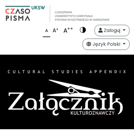
++
A
+
A
Zaloguj
A
Język Polski