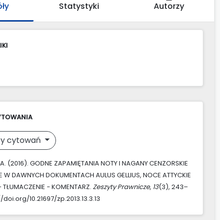
óły
Statystyki
Autorzy
IKI
YTOWANIA
y cytowań
A. (2016). GODNE ZAPAMIĘTANIA NOTY I NAGANY CENZORSKIE
E W DAWNYCH DOKUMENTACH AULUS GELLIUS, NOCE ATTYCKIE
 − TŁUMACZENIE − KOMENTARZ.
Zeszyty Prawnicze
,
13
(3), 243–
//doi.org/10.21697/zp.2013.13.3.13