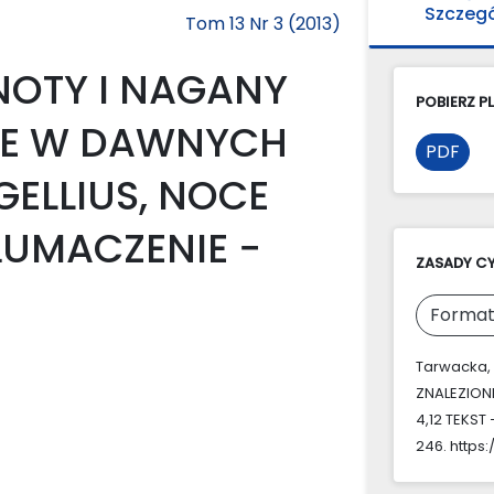
Szczeg
Tom 13 Nr 3 (2013)
NOTY I NAGANY
POBIERZ PL
NE W DAWNYCH
PDF
ELLIUS, NOCE
TŁUMACZENIE −
ZASADY C
Format
Tarwacka, 
ZNALEZION
4,12 TEKST
246. https: