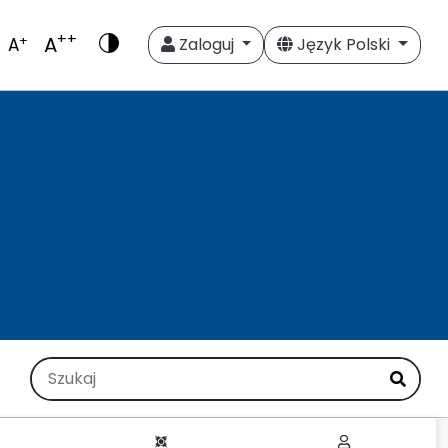
++
A
+
A
Zaloguj
Język Polski