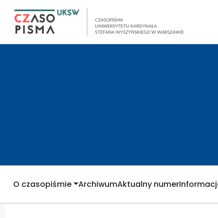
O czasopiśmie
Archiwum
Aktualny numer
Informacj