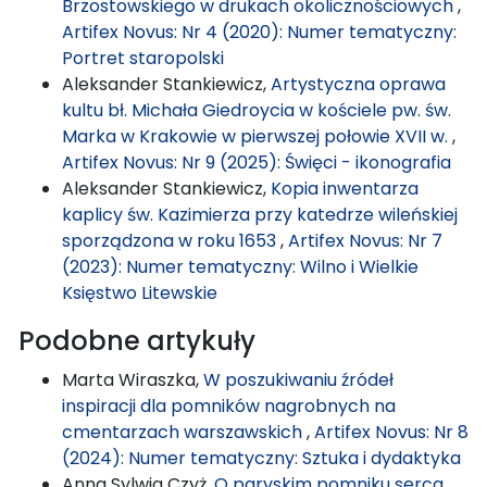
Brzostowskiego w drukach okolicznościowych
,
Artifex Novus: Nr 4 (2020): Numer tematyczny:
Portret staropolski
Aleksander Stankiewicz,
Artystyczna oprawa
kultu bł. Michała Giedroycia w kościele pw. św.
Marka w Krakowie w pierwszej połowie XVII w.
,
Artifex Novus: Nr 9 (2025): Święci - ikonografia
Aleksander Stankiewicz,
Kopia inwentarza
kaplicy św. Kazimierza przy katedrze wileńskiej
sporządzona w roku 1653
,
Artifex Novus: Nr 7
(2023): Numer tematyczny: Wilno i Wielkie
Księstwo Litewskie
Podobne artykuły
Marta Wiraszka,
W poszukiwaniu źródeł
inspiracji dla pomników nagrobnych na
cmentarzach warszawskich
,
Artifex Novus: Nr 8
(2024): Numer tematyczny: Sztuka i dydaktyka
Anna Sylwia Czyż,
O paryskim pomniku serca