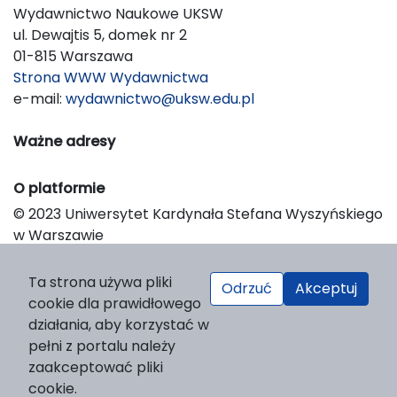
Wydawnictwo Naukowe UKSW
ul. Dewajtis 5, domek nr 2
01-815 Warszawa
Strona WWW Wydawnictwa
e-mail:
wydawnictwo@uksw.edu.pl
Ważne adresy
O platformie
© 2023 Uniwersytet Kardynała Stefana Wyszyńskiego
w Warszawie
Support & Customization by LIBCOM
Platform & Workflow by OJS/PKP
Ta strona używa pliki
Odrzuć
Akceptuj
cookie dla prawidłowego
działania, aby korzystać w
pełni z portalu należy
zaakceptować pliki
cookie.