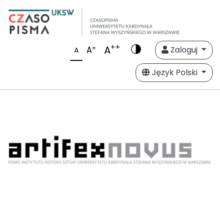
++
A
+
A
Zaloguj
A
Język Polski