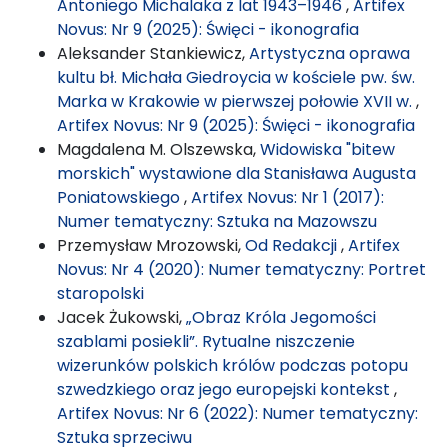
Antoniego Michalaka z lat 1943–1946
,
Artifex
Novus: Nr 9 (2025): Święci - ikonografia
Aleksander Stankiewicz,
Artystyczna oprawa
kultu bł. Michała Giedroycia w kościele pw. św.
Marka w Krakowie w pierwszej połowie XVII w.
,
Artifex Novus: Nr 9 (2025): Święci - ikonografia
Magdalena M. Olszewska,
Widowiska "bitew
morskich" wystawione dla Stanisława Augusta
Poniatowskiego
,
Artifex Novus: Nr 1 (2017):
Numer tematyczny: Sztuka na Mazowszu
Przemysław Mrozowski,
Od Redakcji
,
Artifex
Novus: Nr 4 (2020): Numer tematyczny: Portret
staropolski
Jacek Żukowski,
„Obraz Króla Jegomości
szablami posiekli”. Rytualne niszczenie
wizerunków polskich królów podczas potopu
szwedzkiego oraz jego europejski kontekst
,
Artifex Novus: Nr 6 (2022): Numer tematyczny:
Sztuka sprzeciwu