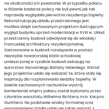
na okoliczności ich powstania. W przypadku pałacu
w Różanie badacze polscy nie byli pewni, jak tak
naprawdę wyglądała pierwotna rezydencja Sapiehy.
Rekonstrukcja jej układu przestrzennego jest
możliwa dzięki zachowanym projektom ilustrującym
wygląd budynku sprzed modernizacji w XVIII w. Układ
przestrzenny budowli odwoływał się do włoskiej i
francuskiej architektury rezydencjonalnej.
Zastosowane w budowli rozwiązania w postaci
niezwykle nowatorskiej klatki schodowej
umieszczonej w ryzalicie budowli wskazują na
autorstwo Giovanniego Battisty Gisleniego. Wśród
jego projektów udało się wskazać te, które stały się
inspiracją dla rozplanowania siedziby Sapiehy. W
świetle zachowanych rachunków wystrój
kamieniarski wnętrz pałacu został wykonany przez
członków warsztatu Wilhelma Richtera, m.in. Kacpra
Gunthera. Na podstawie analizy formalnej oraz
wspomnianego źródła udało się także związać z