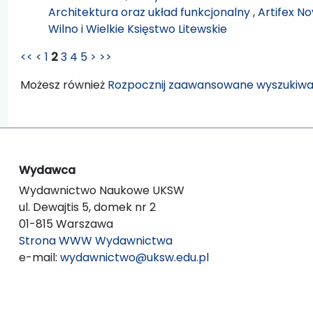
Architektura oraz układ funkcjonalny
,
Artifex N
Wilno i Wielkie Księstwo Litewskie
<<
<
1
2
3
4
5
>
>>
Możesz również
Rozpocznij zaawansowane wyszukiwa
Wydawca
Wydawnictwo Naukowe UKSW
ul. Dewajtis 5, domek nr 2
01-815 Warszawa
Strona WWW Wydawnictwa
e-mail:
wydawnictwo@uksw.edu.pl