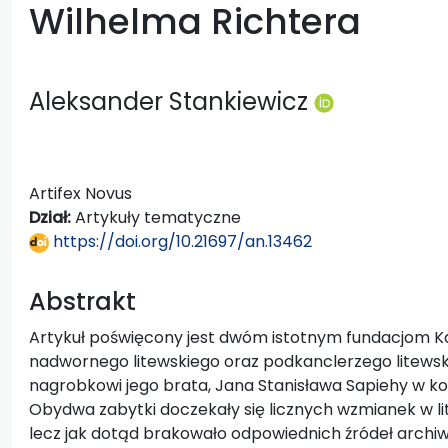
Wilhelma Richtera
Aleksander Stankiewicz
Artifex Novus
Dział:
Artykuły tematyczne
https://doi.org/10.21697/an.13462
Abstrakt
Artykuł poświęcony jest dwóm istotnym fundacjom K
nadwornego litewskiego oraz podkanclerzego litewski
nagrobkowi jego brata, Jana Stanisława Sapiehy w koś
Obydwa zabytki doczekały się licznych wzmianek w litera
lecz jak dotąd brakowało odpowiednich źródeł archiwa