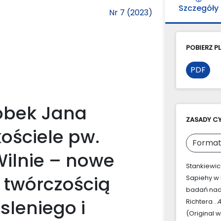
Szczegóły
Nr 7 (2023)
POBIERZ PL
PDF
robek Jana
ZASADY C
ościele pw.
Format
Wilnie – nowe
Stankiewic
 twórczością
Sapiehy w 
badań nad 
sleniego i
Richtera .
A
(Original 