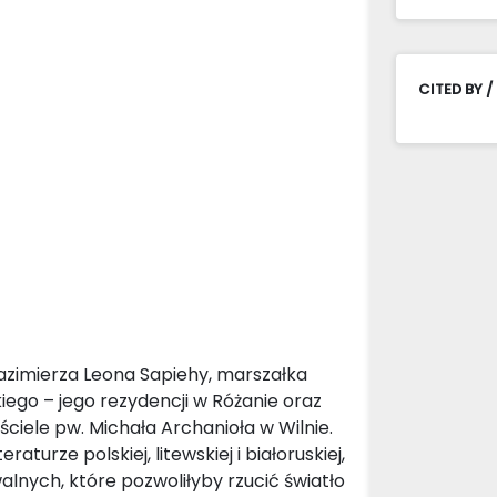
CITED BY /
azimierza Leona Sapiehy, marszałka
ego – jego rezydencji w Różanie oraz
ciele pw. Michała Archanioła w Wilnie.
turze polskiej, litewskiej i białoruskiej,
lnych, które pozwoliłyby rzucić światło