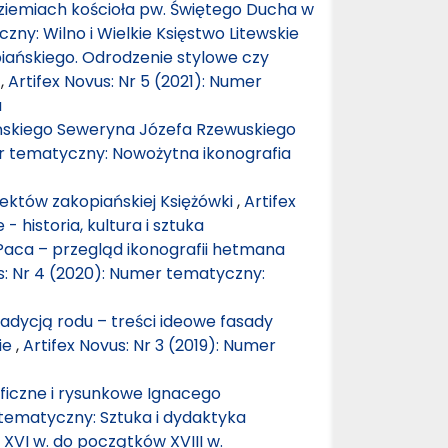
dziemiach kościoła pw. Świętego Ducha w
zny: Wilno i Wielkie Księstwo Litewskie
iańskiego. Odrodzenie stylowe czy
?
,
Artifex Novus: Nr 5 (2021): Numer
a
ńskiego Seweryna Józefa Rzewuskiego
mer tematyczny: Nowożytna ikonografia
jektów zakopiańskiej Księżówki
,
Artifex
 historia, kultura i sztuka
Paca – przegląd ikonografii hetmana
s: Nr 4 (2020): Numer tematyczny:
adycją rodu – treści ideowe fasady
ie
,
Artifex Novus: Nr 3 (2019): Numer
aficzne i rysunkowe Ignacego
 tematyczny: Sztuka i dydaktyka
XVI w. do początków XVIII w.