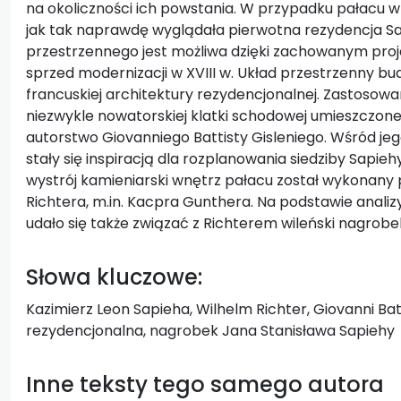
na okoliczności ich powstania. W przypadku pałacu w 
jak tak naprawdę wyglądała pierwotna rezydencja Sap
przestrzennego jest możliwa dzięki zachowanym pro
sprzed modernizacji w XVIII w. Układ przestrzenny bud
francuskiej architektury rezydencjonalnej. Zastosow
niezwykle nowatorskiej klatki schodowej umieszczonej
autorstwo Giovanniego Battisty Gisleniego. Wśród jeg
stały się inspiracją dla rozplanowania siedziby Sap
wystrój kamieniarski wnętrz pałacu został wykonany
Richtera, m.in. Kacpra Gunthera. Na podstawie anali
udało się także związać z Richterem wileński nagrobe
Słowa kluczowe:
Kazimierz Leon Sapieha, Wilhelm Richter, Giovanni Batt
rezydencjonalna, nagrobek Jana Stanisława Sapiehy
Inne teksty tego samego autora