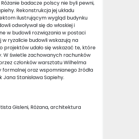
Różanie badacze polscy nie byli pewni,
iehy. Rekonstrukcja jej układu
jektom ilustrującym wygląd budynku
owli odwoływał się do włoskiej i
ane w budowli rozwiązania w postaci
 w ryzalicie budowli wskazują na
o projektów udało się wskazać te, które
iehy. W świetle zachowanych rachunków
 przez członków warsztatu Wilhelma
zy formalnej oraz wspomnianego źródła
k Jana Stanisława Sapiehy.
ista Gisleni, Różana, architektura