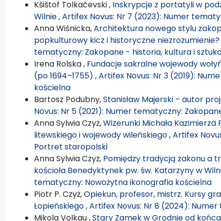
Kšištof Tolkačevski ,
Inskrypcje z portatyli w po
Wilnie
,
Artifex Novus: Nr 7 (2023): Numer tematyc
Anna Wiśnicka,
Architektura nowego stylu zakop
popkulturowy kicz i historyczne niezrozumienie
tematyczny: Zakopane - historia, kultura i sztuk
Irena Rolska ,
Fundacje sakralne wojewody woły
(po 1694–1755)
,
Artifex Novus: Nr 3 (2019): Nu
kościelna
Bartosz Podubny,
Stanisław Majerski – autor pro
Novus: Nr 5 (2021): Numer tematyczny: Zakopane -
Anna Sylwia Czyż,
Wizerunki Michała Kazimierza 
litewskiego i wojewody wileńskiego
,
Artifex Novu
Portret staropolski
Anna Sylwia Czyż,
Pomiędzy tradycją zakonu a tr
kościoła Benedyktynek pw. św. Katarzyny w Wiln
tematyczny: Nowożytna ikonografia kościelna
Piotr P. Czyż,
Opiekun, profesor, mistrz. Kursy gr
Łopieńskiego
,
Artifex Novus: Nr 8 (2024): Numer
Mikola Volkau ,
Stary Zamek w Grodnie od końca 