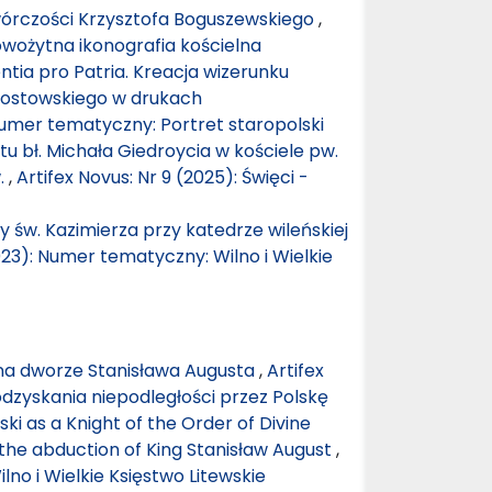
wórczości Krzysztofa Boguszewskiego
,
owożytna ikonografia kościelna
ntia pro Patria. Kreacja wizerunku
zostowskiego w drukach
 Numer tematyczny: Portret staropolski
u bł. Michała Giedroycia w kościele pw.
.
,
Artifex Novus: Nr 9 (2025): Święci -
y św. Kazimierza przy katedrze wileńskiej
023): Numer tematyczny: Wilno i Wielkie
na dworze Stanisława Augusta
,
Artifex
odzyskania niepodległości przez Polskę
ski as a Knight of the Order of Divine
the abduction of King Stanisław August
,
lno i Wielkie Księstwo Litewskie