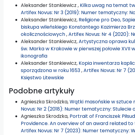
Aleksander Stankiewicz ,
Kilka uwag na temat t
Artifex Novus: Nr 3 (2019): Numer tematyczny: N
Aleksander Stankiewicz,
Religione pro Deo, Sapie
biskupa wileńskiego Konstantego Kazimierza Br
okolicznościowych
,
Artifex Novus: Nr 4 (2020):
Aleksander Stankiewicz,
Artystyczna oprawa kult
św. Marka w Krakowie w pierwszej połowie XVII w
ikonografia
Aleksander Stankiewicz,
Kopia inwentarza kaplic
sporządzona w roku 1653
,
Artifex Novus: Nr 7 (2
Księstwo Litewskie
Podobne artykuły
Agnieszka Skrodzka,
Wątki masońskie w sztuce 
Novus: Nr 2 (2018): Numer tematyczny: Stulecie 
Agnieszka Skrodzka,
Portrait of Franciszek Piłsud
Providence. An overview of an award related to 
Artifex Novus: Nr 7 (2023): Numer tematyczny: Wi