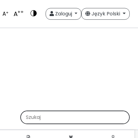
++
A
+
A
Zaloguj
Język Polski