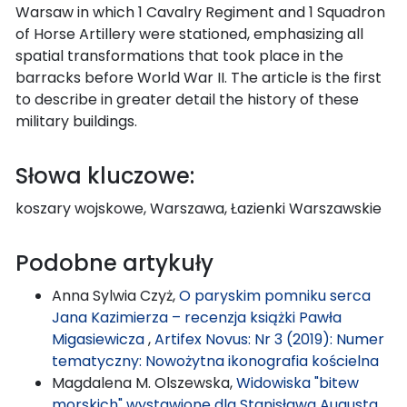
Warsaw in which 1 Cavalry Regiment and 1 Squadron
of Horse Artillery were stationed, emphasizing all
spatial transformations that took place in the
barracks before World War II. The article is the first
to describe in greater detail the history of these
military buildings.
Słowa kluczowe:
koszary wojskowe, Warszawa, Łazienki Warszawskie
Podobne artykuły
Anna Sylwia Czyż,
O paryskim pomniku serca
Jana Kazimierza – recenzja książki Pawła
Migasiewicza
,
Artifex Novus: Nr 3 (2019): Numer
tematyczny: Nowożytna ikonografia kościelna
Magdalena M. Olszewska,
Widowiska "bitew
morskich" wystawione dla Stanisława Augusta