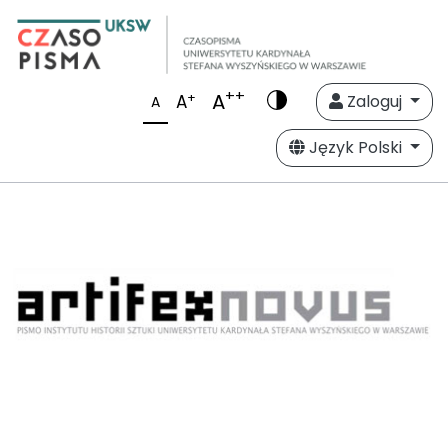
++
A
+
A
Zaloguj
A
Język Polski