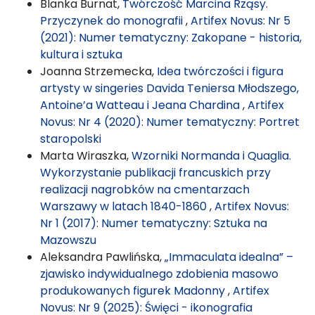
Blanka Burnat,
Twórczość Marcina Rząsy.
Przyczynek do monografii
,
Artifex Novus: Nr 5
(2021): Numer tematyczny: Zakopane - historia,
kultura i sztuka
Joanna Strzemecka,
Idea twórczości i figura
artysty w singeries Davida Teniersa Młodszego,
Antoine’a Watteau i Jeana Chardina
,
Artifex
Novus: Nr 4 (2020): Numer tematyczny: Portret
staropolski
Marta Wiraszka,
Wzorniki Normanda i Quaglia.
Wykorzystanie publikacji francuskich przy
realizacji nagrobków na cmentarzach
Warszawy w latach 1840-1860
,
Artifex Novus:
Nr 1 (2017): Numer tematyczny: Sztuka na
Mazowszu
Aleksandra Pawlińska,
„Immaculata idealna” –
zjawisko indywidualnego zdobienia masowo
produkowanych figurek Madonny
,
Artifex
Novus: Nr 9 (2025): Święci - ikonografia