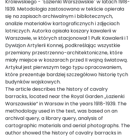
Królewskiego - "Łazienki Warszawskie" w latach 1918-
1939. Metodologia zastosowana w tekście opierała
się na zapisach archiwalnym i bibliotecznych,
analizie materiałów kartograficznych i zdjęciach
lotniczych. Autorka opisała koszary kawalerii w
Warszawie, w których stacjonował 1 Pułk Kawalerii i 1
Dywizjon Artylerii Konnej, podkreślając wszystkie
przemiany przestrzenno-architektoniczne, które
miały miejsce w koszarach przed II wojną światową.
Artykuł jest pierwszym tego typu opracowaniem,
które prezentuje bardziej szczegółowo historię tych
budynków wojskowych.
The article describes the history of cavalry
barracks, located near the Royal Garden „Łazienki
Warszawskie” in Warsaw in the years 1918-1939. The
methodology used in the text, was based on an
archival query, a library query, analysis of
cartographic materials and aerial photographs. The
author showed the history of cavalry barracks in