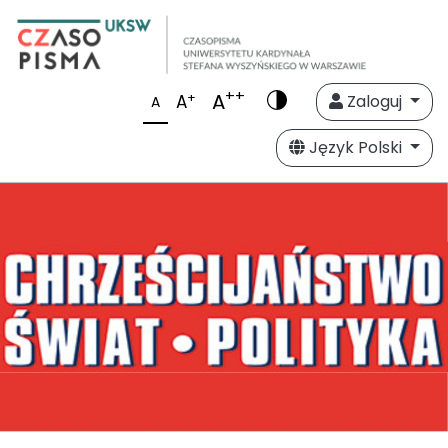
++
A
+
A
Zaloguj
A
Język Polski