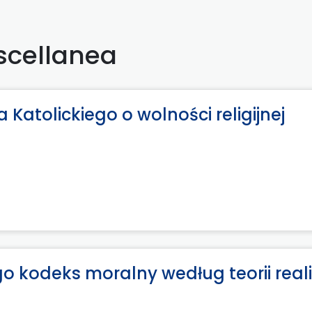
scellanea
Katolickiego o wolności religijnej
o kodeks moralny według teorii real