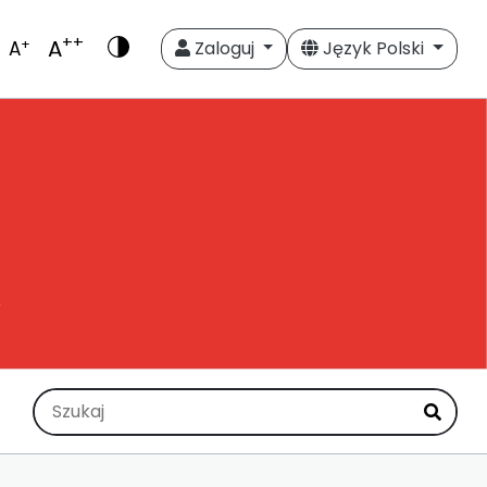
++
A
+
A
Zaloguj
Język Polski