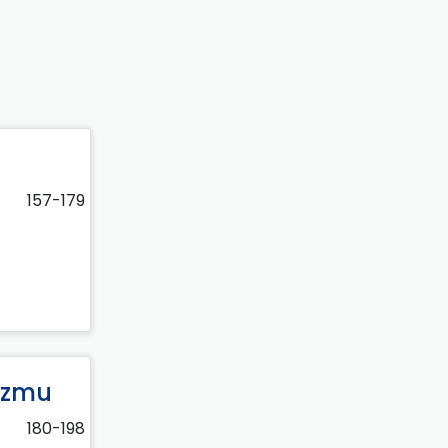
157-179
izmu
180-198