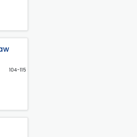
raw
104-115