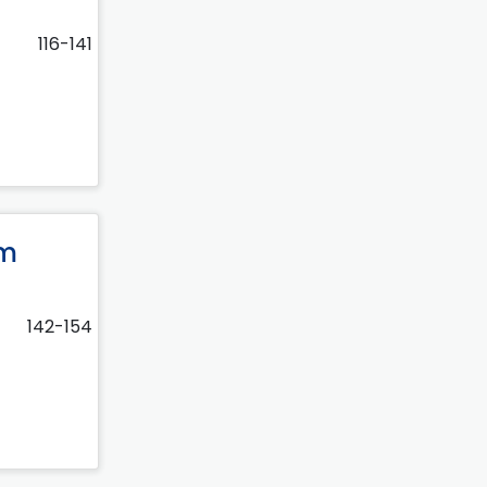
116-141
om
142-154