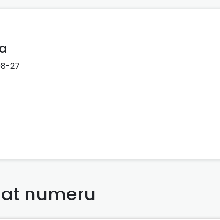
wa
08-27
at numeru