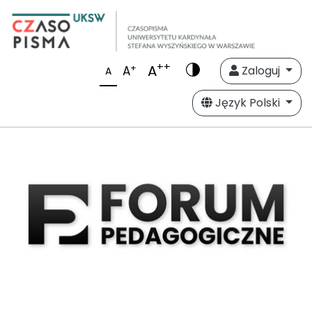
++
A
+
A
Zaloguj
A
Język Polski