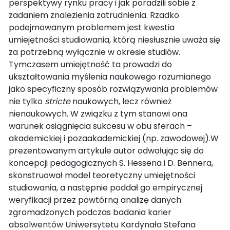
perspektywy rynku pracy i jak poradzili sobie z
zadaniem znalezienia zatrudnienia. Rzadko
podejmowanym problemem jest kwestia
umiejętności studiowania, którą niesłusznie uważa się
za potrzebną wyłącznie w okresie studiów.
Tymczasem umiejętność ta prowadzi do
ukształtowania myślenia naukowego rozumianego
jako specyficzny sposób rozwiązywania problemów
nie tylko
stricte
naukowych, lecz również
nienaukowych. W związku z tym stanowi ona
warunek osiągnięcia sukcesu w obu sferach –
akademickiej i pozaakademickiej (np. zawodowej).W
prezentowanym artykule autor odwołując się do
koncepcji pedagogicznych S. Hessena i D. Bennera,
skonstruował model teoretyczny umiejętności
studiowania, a następnie poddał go empirycznej
weryfikacji przez powtórną analizę danych
zgromadzonych podczas badania karier
absolwentów Uniwersytetu Kardynała Stefana