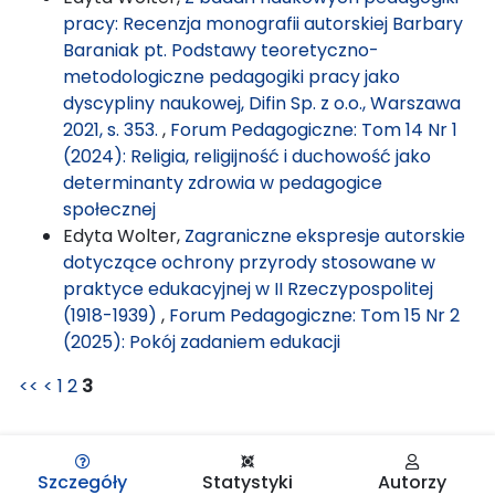
pracy: Recenzja monografii autorskiej Barbary
Baraniak pt. Podstawy teoretyczno-
metodologiczne pedagogiki pracy jako
dyscypliny naukowej, Difin Sp. z o.o., Warszawa
2021, s. 353.
,
Forum Pedagogiczne: Tom 14 Nr 1
(2024): Religia, religijność i duchowość jako
determinanty zdrowia w pedagogice
społecznej
Edyta Wolter,
Zagraniczne ekspresje autorskie
dotyczące ochrony przyrody stosowane w
praktyce edukacyjnej w II Rzeczypospolitej
(1918-1939)
,
Forum Pedagogiczne: Tom 15 Nr 2
(2025): Pokój zadaniem edukacji
<<
<
1
2
3
Szczegóły
Statystyki
Autorzy