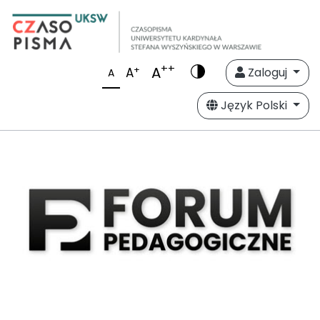
++
A
+
A
Zaloguj
A
Język Polski