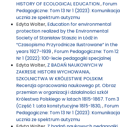
HISTORY OF ECOLOGICAL EDUCATION
,
Forum
Pedagogiczne: Tom 13 Nr 1 (2023): Komunikacja
ucznia ze spektrum autyzmu
Edyta Wolter,
Education for environmental
protection realized by the Environmental
Society of Stanisław Staszic in Łódź in
“Czasopismo Przyrodnicze Ilustrowane” in the
years 1927–1939
,
Forum Pedagogiczne: Tom 12
Nr 1 (2022): 100-lecie pedagogiki specjalnej
Edyta Wolter,
Z BADAŃ NAUKOWYCH W
ZAKRESIE HISTORII WYCHOWANIA,
SZKOLNICTWA W KRÓLESTWIE POLSKIM:
Recenzja opracowania naukowego pt. Obraz
przemian w organizacji i działalności szkół
Królestwa Polskiego w latach 1815-1867. Tom 3
(Część 1: Lata konstytucyjne 1815-1830,
,
Forum
Pedagogiczne: Tom 13 Nr 1 (2023): Komunikacja
ucznia ze spektrum autyzmu
Edyta Wolter,
Z badań naukowych pedagogiki