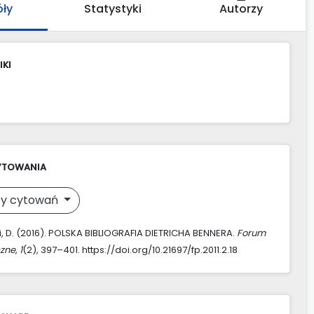
óły
Statystyki
Autorzy
IKI
YTOWANIA
y cytowań
, D. (2016). POLSKA BIBLIOGRAFIA DIETRICHA BENNERA.
Forum
zne
,
1
(2), 397–401. https://doi.org/10.21697/fp.2011.2.18