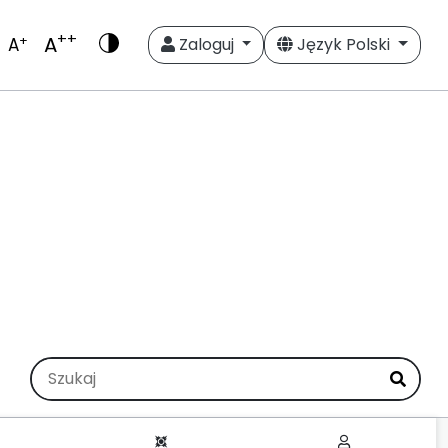
++
A
+
A
Zaloguj
Język Polski