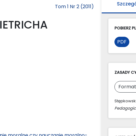
Szczeg
Tom 1 Nr 2 (2011)
IETRICHA
POBIERZ PL
PDF
ZASADY C
Format
Stępkowski
Pedagogic
ie moralne czy nauczanie moralno-