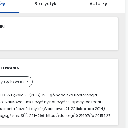
óły
Statystyki
Autorzy
IKI
YTOWANIA
y cytowań
 D., & Pękala, J. (2016). IV Ogólnopolska Konferencja
-Naukowa „Jak uczyć by nauczyć? O specyfice teorii i
uczania filozofii i etyki” (Warszawa, 21-22 listopada 2014).
agogiczne
,
5
(1), 291–296. https://doi.org/10.21697/fp.2015.1.27