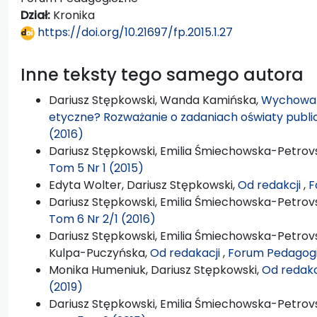
Dział:
Kronika
https://doi.org/10.21697/fp.2015.1.27
Inne teksty tego samego autora
Dariusz Stępkowski, Wanda Kamińska,
Wychowan
etyczne? Rozważanie o zadaniach oświaty publi
(2016)
Dariusz Stępkowski, Emilia Śmiechowska-Petrovs
Tom 5 Nr 1 (2015)
Edyta Wolter, Dariusz Stępkowski,
Od redakcji
,
F
Dariusz Stępkowski, Emilia Śmiechowska-Petrovs
Tom 6 Nr 2/1 (2016)
Dariusz Stępkowski, Emilia Śmiechowska-Petrovs
Kulpa-Puczyńska,
Od redakacji
,
Forum Pedagogi
Monika Humeniuk, Dariusz Stępkowski,
Od redakc
(2019)
Dariusz Stępkowski, Emilia Śmiechowska-Petrovs