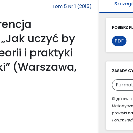
Szczeg
Tom 5 Nr 1 (2015)
rencja
POBIERZ PL
„Jak uczyć by
PDF
orii i praktyki
yki” (Warszawa,
ZASADY C
Format
Stępkowski,
Metodyczno
praktyki na
Forum Ped