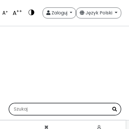
++
A
+
A
Zaloguj
Język Polski