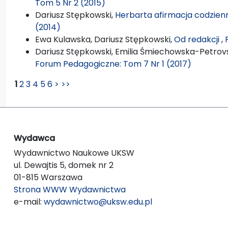
Tom 5 Nr 2 (2015)
Dariusz Stępkowski,
Herbarta afirmacja codzien
(2014)
Ewa Kulawska, Dariusz Stępkowski,
Od redakcji
,
Dariusz Stępkowski, Emilia Śmiechowska-Petrovsk
Forum Pedagogiczne: Tom 7 Nr 1 (2017)
1
2
3
4
5
6
>
>>
Wydawca
Wydawnictwo Naukowe UKSW
ul. Dewajtis 5, domek nr 2
01-815 Warszawa
Strona WWW Wydawnictwa
e-mail:
wydawnictwo@uksw.edu.pl