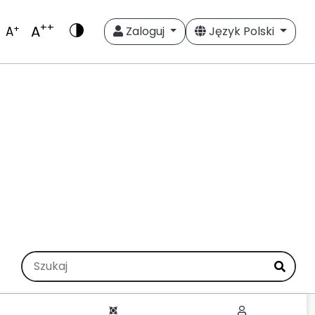
++
A
+
A
Zaloguj
Język Polski