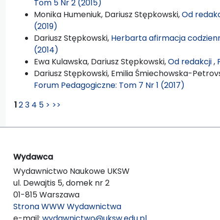
Tom 5 Nr 2 (2015)
Monika Humeniuk, Dariusz Stępkowski,
Od redakc
(2019)
Dariusz Stępkowski,
Herbarta afirmacja codzien
(2014)
Ewa Kulawska, Dariusz Stępkowski,
Od redakcji
,
Dariusz Stępkowski, Emilia Śmiechowska-Petrovsk
Forum Pedagogiczne: Tom 7 Nr 1 (2017)
1
2
3
4
5
>
>>
Wydawca
Wydawnictwo Naukowe UKSW
ul. Dewajtis 5, domek nr 2
01-815 Warszawa
Strona WWW Wydawnictwa
e-mail:
wydawnictwo@uksw.edu.pl