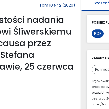
Szczeg
Tom 10 Nr 2 (2020)
stości nadania
POBIERZ PL
wi Śliwerskiemu
PDF
 causa przez
 Stefana
ZASADY C
awie, 25 czerwca
Format
Stępkowski
profesorow
przez Uniw
czerwca 2
https://doi