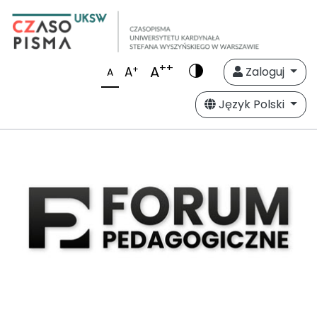
++
A
+
A
Zaloguj
A
Język Polski