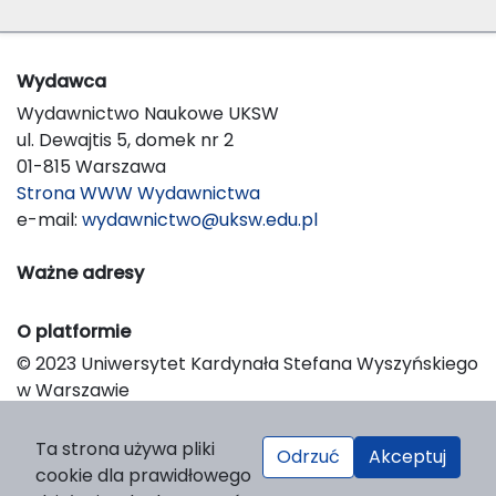
Wydawca
Wydawnictwo Naukowe UKSW
ul. Dewajtis 5, domek nr 2
01-815 Warszawa
Strona WWW Wydawnictwa
e-mail:
wydawnictwo@uksw.edu.pl
Ważne adresy
O platformie
© 2023 Uniwersytet Kardynała Stefana Wyszyńskiego
w Warszawie
Support & Customization by LIBCOM
Platform & Workflow by OJS/PKP
Ta strona używa pliki
Odrzuć
Akceptuj
cookie dla prawidłowego