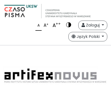
++
A
+
A
Zaloguj
A
Język Polski