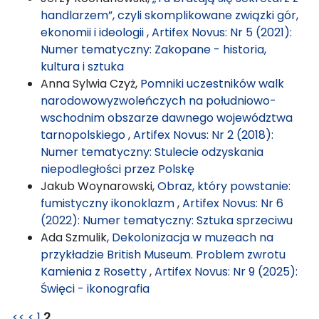
handlarzem”, czyli skomplikowane związki gór,
ekonomii i ideologii
,
Artifex Novus: Nr 5 (2021):
Numer tematyczny: Zakopane - historia,
kultura i sztuka
Anna Sylwia Czyż,
Pomniki uczestników walk
narodowowyzwoleńczych na południowo-
wschodnim obszarze dawnego województwa
tarnopolskiego
,
Artifex Novus: Nr 2 (2018):
Numer tematyczny: Stulecie odzyskania
niepodległości przez Polskę
Jakub Woynarowski,
Obraz, który powstanie:
fumistyczny ikonoklazm
,
Artifex Novus: Nr 6
(2022): Numer tematyczny: Sztuka sprzeciwu
Ada Szmulik,
Dekolonizacja w muzeach na
przykładzie British Museum. Problem zwrotu
Kamienia z Rosetty
,
Artifex Novus: Nr 9 (2025):
Święci - ikonografia
<<
<
1
2